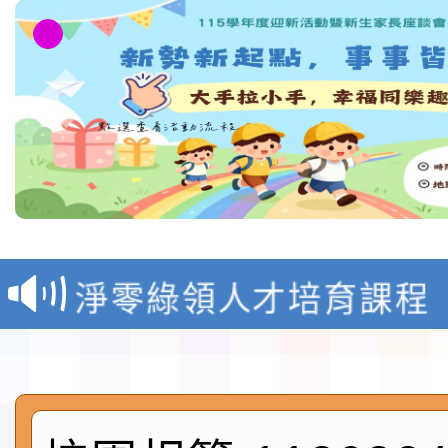
教育部校安中心白海豚
報
淨零綠領人才培育課程
檢送桃園市115學年度
及師生本土語及新住民
115年食農教育專業人