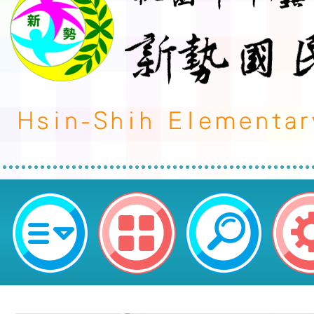
1130824一年級迎新活動之闖關活