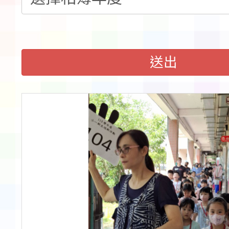
程安排一案
「桃園市補助參觀特色
展演活動實施計畫」11
送出
請一案