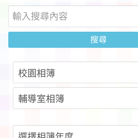
檢送桃園市115學年度
及師生本土語及新住民
115年食農教育專業人
搜尋
實施要點各1份
程
函轉國家通訊傳播委員會
鎮韌性（防空）演習－
「115年金融知識線上
速演練執行計畫」
法」
本校115學年度第1學
第3次招考代課鐘點教
檢送「桃園市115學年
告(不再辦理後續甄選)
賽實施要點」1份
本市「115學年度學生