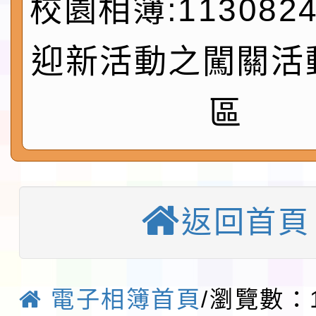
校園相簿:11308
實施要點各1份
程
函轉國家通訊傳播委員會
鎮韌性（防空）演習－
「115年金融知識線上
迎新活動之闖關活
速演練執行計畫」
法」
本校115學年度第1學
區
第3次招考代課鐘點教
檢送「桃園市115學年
告(不再辦理後續甄選)
賽實施要點」1份
本市「115學年度學生
返回首頁
程安排一案
「桃園市補助參觀特色
展演活動實施計畫」11
教育部校安中心白海豚
電子相簿首頁
/瀏覽數：1
請一案
報
淨零綠領人才培育課程