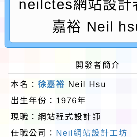
neilctes網站設
實施要點各1份
程
函轉國家通訊傳播委員會
鎮韌性（防空）演習－
「115年金融知識線上
嘉裕 Neil hs
速演練執行計畫」
法」
本校115學年度第1學
第3次招考代課鐘點教
檢送「桃園市115學年
開發者簡介
告(不再辦理後續甄選)
賽實施要點」1份
本市「115學年度學生
本名：
徐嘉裕
Neil Hsu
程安排一案
「桃園市補助參觀特色
出生年份：1976年
展演活動實施計畫」11
教育部校安中心白海豚
現職：網站程式設計師
請一案
報
任職公司：
Neil網站設計工坊
淨零綠領人才培育課程