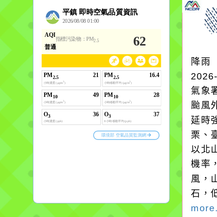
降雨
2026
氣象
颱風
延時強
栗、
以北
機率
風，
石，
more.