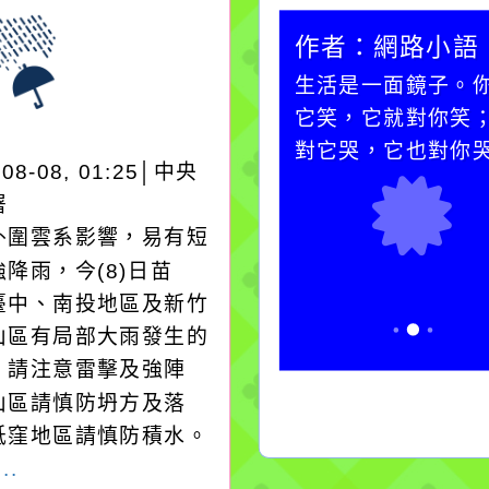
作者：網路小語
作者：網路小語
在實現理想的路途中，
生活是一面鏡子。
必須排除一切干擾，特
它笑，它就對你笑
別是要看清那些美麗的
對它哭，它也對你
-08-08, 01:25│中央
誘惑。
署
外圍雲系影響，易有短
降雨，今(8)日苗
臺中、南投地區及新竹
山區有局部大雨發生的
，請注意雷擊及強陣
山區請慎防坍方及落
低窪地區請慎防積水。
..