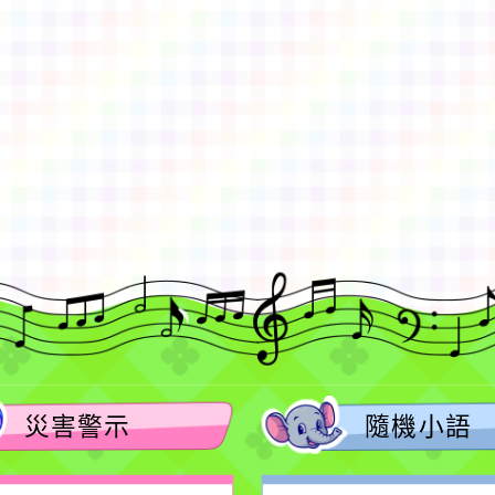
gle、Firefox、Vivaldi、Opera
支援行
 2.5.11
網站語系：zh-TW
eil網站設計工坊
徐嘉裕 Neil hsu
災害警示
隨機小語