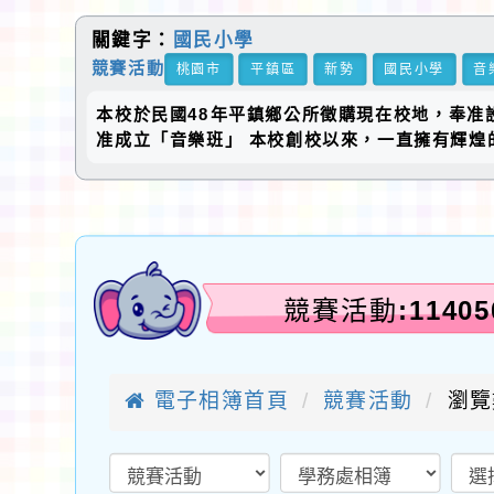
關鍵字：
國民小學
競賽活動
桃園市
平鎮區
新勢
國民小學
音
本校於民國48年平鎮鄉公所徵購現在校地，奉准
准成立「音樂班」 本校創校以來，一直擁有輝煌
競賽活動:114
電子相簿首頁
競賽活動
瀏覽