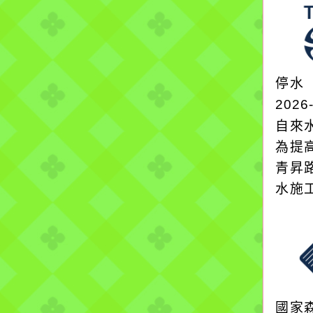
停水
2026
自來
為提
青昇
水施
國家