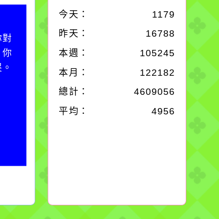
今天：
1179
作者：網路小語
昨天：
16788
你對
一杯清水因滴入一滴污
；你
水而變污濁，一杯污水
本週：
105245
哭。
卻不會因一滴清水的存
本月：
122182
在而變清澈。
總計：
4609056
平均：
4956