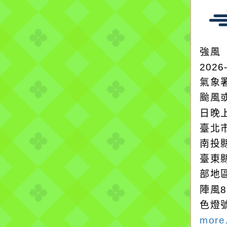
強風
2026
氣象
颱風
日晚
臺北
南投
臺東
部地
陣風
色燈
more.