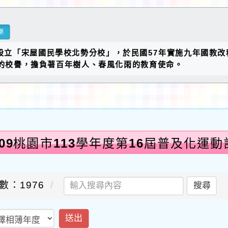
樂
設立「宋屋國民學校北勢分校」，於民國57年實施九年國教改
的校譽，擔負著百年樹人、春風化雨的教育使命。
0509桃園市113學年度第16屆普及化運
數：1976
搜尋
送出