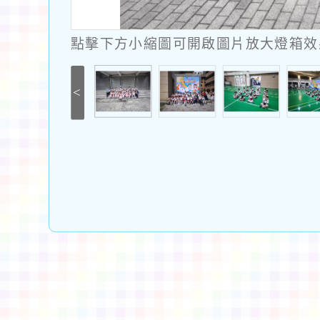
點擊下方小縮圖可開啟圖片放大燈箱效果
<