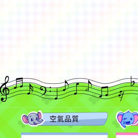
佈景版本：
neilctes
適用瀏覽器：Edge、Goo
Xoops版本：
XOOPS
Xoops
網站設計
：
N
Xoops網站設計者：
空氣品質