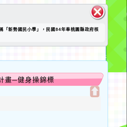
關閉區
稱「新勢國民小學」，民國84年奉桃園縣政府核
塊
動計畫─健身操錦標
開
啟
上
方