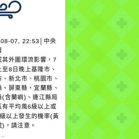
-08-07, 22:53│中央
署
或其外圍環流影響，7
上至8日晚上基隆市、
市、新北市、桃園市、
縣、屏東縣、宜蘭縣、
縣(含蘭嶼)、連江縣局
區有平均風6級以上或
8級以上發生的機率(黃
號)，請注意。
..