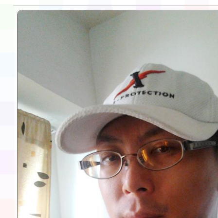
告(不再辦理後續甄選)
賽實施要點」1份
本市「115學年度學生
程安排一案
「桃園市補助參觀特色
展演活動實施計畫」11
請一案