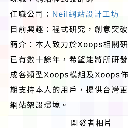
教育部校安中心白海豚
任職公司：
Neil網站設計工坊
請一案
報
淨零綠領人才培育課程
目前興趣：程式研究，創意突
檢送桃園市115學年度
簡介：本人致力於Xoops相關
及師生本土語及新住民
115年食農教育專業人
已有數十餘年，希望能將所研
實施要點各1份
程
函轉國家通訊傳播委員會
成各類型Xoops模組及Xoop
鎮韌性（防空）演習－
「115年金融知識線上
期支持本人的用戶，提供台灣更
速演練執行計畫」
法」
本校115學年度第1學
網站架設環境。
第3次招考代課鐘點教
檢送「桃園市115學年
開發者相片