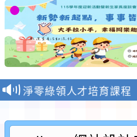
教育部校安中心白海豚
報
淨零綠領人才培育課程
檢送桃園市115學年度
及師生本土語及新住民
115年食農教育專業人