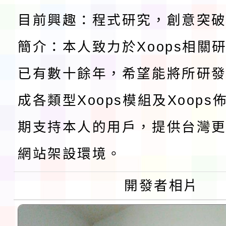
目前興趣：程式研究，創意突
檢送桃園市115學年度
簡介：本人致力於Xoops相關
及師生本土語及新住民
115年食農教育專業人
已有數十餘年，希望能將所研
實施要點各1份
程
函轉國家通訊傳播委員會
成各類型Xoops模組及Xoop
鎮韌性（防空）演習－
「115年金融知識線上
期支持本人的用戶，提供台灣更
速演練執行計畫」
法」
本校115學年度第1學
網站架設環境。
第3次招考代課鐘點教
檢送「桃園市115學年
開發者相片
告(不再辦理後續甄選)
賽實施要點」1份
本市「115學年度學生