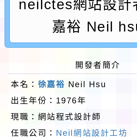
neilctes網站設
實施要點各1份
程
函轉國家通訊傳播委員會
鎮韌性（防空）演習－
「115年金融知識線上
嘉裕 Neil hs
速演練執行計畫」
法」
本校115學年度第1學
第3次招考代課鐘點教
檢送「桃園市115學年
開發者簡介
告(不再辦理後續甄選)
賽實施要點」1份
本市「115學年度學生
本名：
徐嘉裕
Neil Hsu
程安排一案
「桃園市補助參觀特色
出生年份：1976年
展演活動實施計畫」11
教育部校安中心白海豚
現職：網站程式設計師
請一案
報
淨零綠領人才培育課程
任職公司：
Neil網站設計工坊