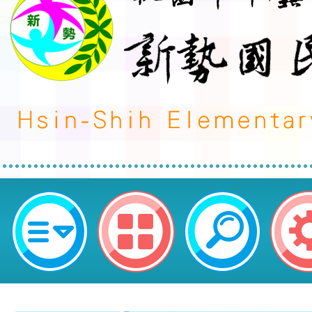
榮譽事蹟:其他榮譽-發布單位:輔導