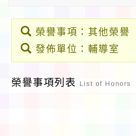
淨零綠領人才培育課程
檢送桃園市115學年度
榮譽事項：其他榮譽
及師生本土語及新住民
115年食農教育專業人
發佈單位：輔導室
實施要點各1份
程
函轉國家通訊傳播委員會
鎮韌性（防空）演習－
「115年金融知識線上
榮譽事項列表
List of Honors
速演練執行計畫」
法」
本校115學年度第1學
第3次招考代課鐘點教
檢送「桃園市115學年
告(不再辦理後續甄選)
賽實施要點」1份
本市「115學年度學生