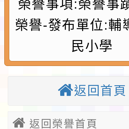
榮譽事項:榮譽事
實施要點各1份
程
函轉國家通訊傳播委員會
榮譽-發布單位:輔
鎮韌性（防空）演習－
「115年金融知識線上
速演練執行計畫」
法」
本校115學年度第1學
民小學
第3次招考代課鐘點教
檢送「桃園市115學年
告(不再辦理後續甄選)
賽實施要點」1份
本市「115學年度學生
返回首頁
程安排一案
「桃園市補助參觀特色
展演活動實施計畫」11
教育部校安中心白海豚
返回榮譽首頁
請一案
報