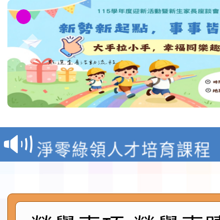
教育部校安中心白海豚
報
淨零綠領人才培育課程
檢送桃園市115學年度
及師生本土語及新住民
115年食農教育專業人