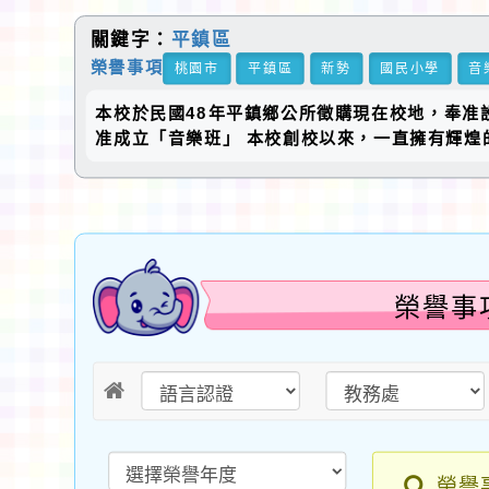
關鍵字：
平鎮區
榮譽事項
桃園市
平鎮區
新勢
國民小學
音
本校於民國48年平鎮鄉公所徵購現在校地，奉准
准成立「音樂班」 本校創校以來，一直擁有輝煌
榮譽事
榮譽