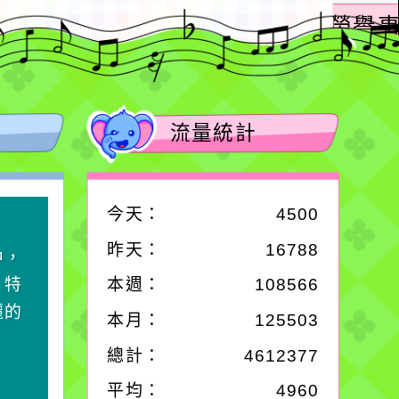
流量統計
今天：
4500
作者：網路小語
昨天：
16788
中，
一杯清水因滴入一滴污
，特
水而變污濁，一杯污水
本週：
108566
麗的
卻不會因一滴清水的存
本月：
125503
在而變清澈。
總計：
4612377
平均：
4960