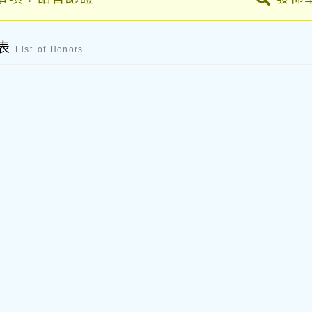
列表
List of Honors