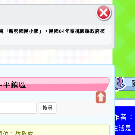
關閉區
稱「新勢國民小學」，民國84年奉桃園縣政府核
塊
-平鎮區
開
搜尋
啟
上
方
單位：教務處