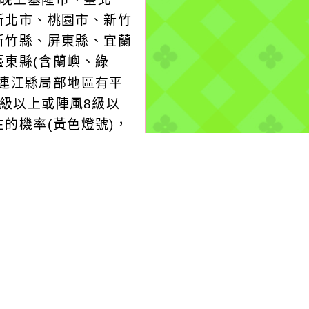
新北市、桃園市、新竹
新竹縣、屏東縣、宜蘭
臺東縣(含蘭嶼、綠
、連江縣局部地區有平
6級以上或陣風8級以
生的機率(黃色燈號)，
意。
more...
-08-08, 03:20│中央
署
外圍環流影響，易有短