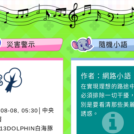
災害警示
隨機小語
作者：網路小語
作者：網路小語
生活是一面鏡子。你對
在實現理想的路途
它笑，它就對你笑；你
必須排除一切干擾
對它哭，它也對你哭。
別是要看清那些美
-08-08, 05:30│中央
誘惑。
署
A13DOLPHIN白海豚