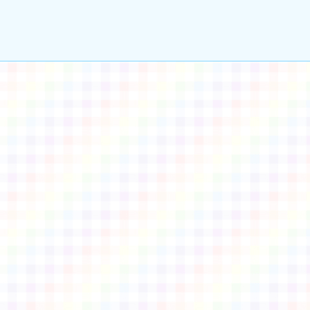
gle、Firefox、Vivaldi、Opera
支援行
 2.5.11
網站語系：zh-TW
eil網站設計工坊
徐嘉裕 Neil hsu