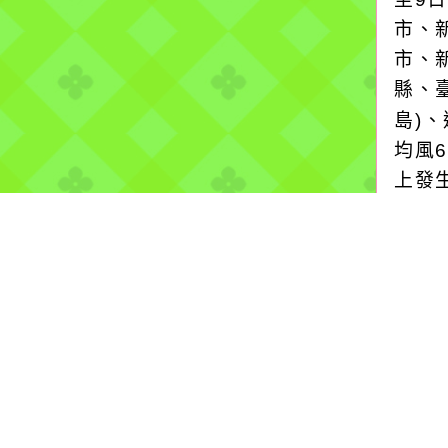
市、
市、
縣、
島)
均風
上發
請注
降雨
2026
氣象
颱風