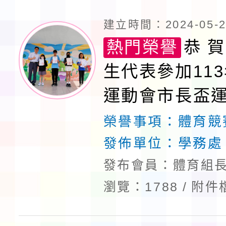
建立時間：2024-05-28
熱門榮譽
恭 賀
生代表參加11
運動會市長盃
標賽榮獲佳績
榮譽事項：
體育競
發佈單位：
學務處
發布會員：體育組長
瀏覽：1788
附件