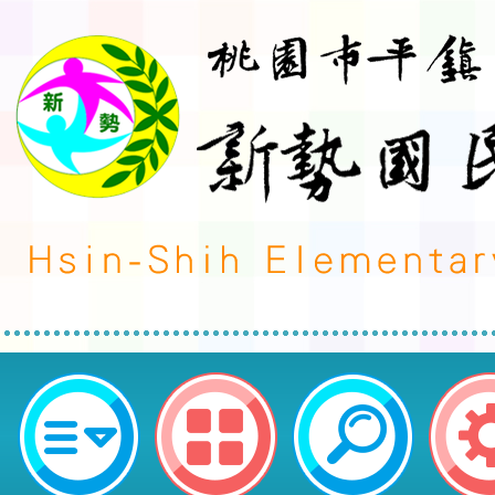
榮譽事蹟:體育競賽-發布單位:學務