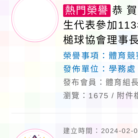
熱門榮譽
恭 賀
生代表參加11
槌球協會理事
標賽榮獲佳績
榮譽事項：
體育競
發佈單位：
學務處
發布會員：體育組長
瀏覽：1675
附件
建立時間：2024-02-06