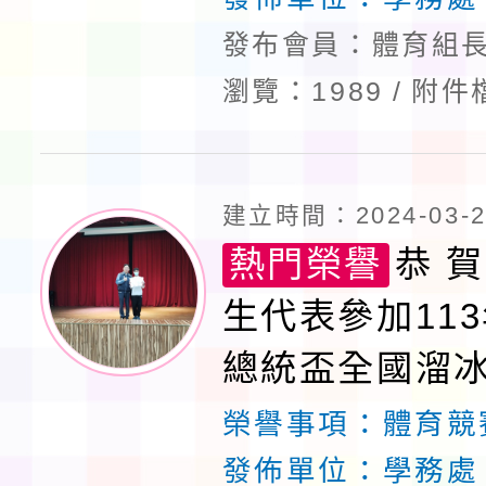
發布會員：體育組長
瀏覽：1989
附件
建立時間：2024-03-29
熱門榮譽
恭 賀
生代表參加113
總統盃全國溜
獲佳績
榮譽事項：
體育競
發佈單位：
學務處