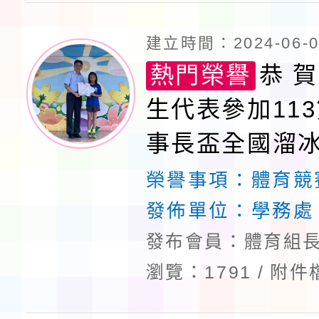
建立時間：2024-06-03
熱門榮譽
恭 賀
生代表參加113
事長盃全國溜
獲佳績
榮譽事項：
體育競
發佈單位：
學務處
發布會員：體育組長
瀏覽：1791
附件