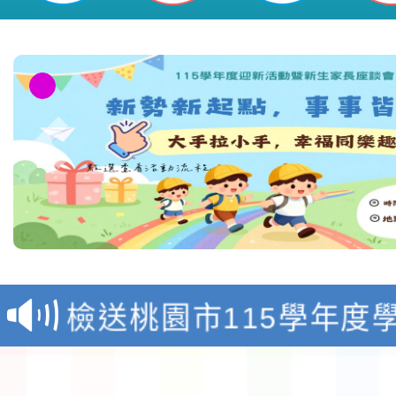
教育部校安中心白海豚
報
淨零綠領人才培育課程
檢送桃園市115學年度
及師生本土語及新住民
115年食農教育專業人
實施要點各1份