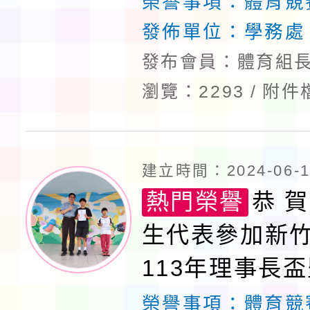
榮譽事項：
體育競
發佈單位：
學務處
發布會員：體育組長
瀏覽：2293
附件
建立時間：2024-06-17
熱門榮譽
恭 賀
生代表參加新
113年理事長
拳道邀請賽榮
榮譽事項：
體育競