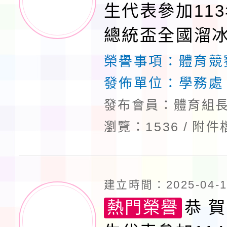
生代表參加113
總統盃全國溜
獲佳績
榮譽事項：
體育競
發佈單位：
學務處
發布會員：體育組長
瀏覽：1536
附件
建立時間：2025-04-10
熱門榮譽
恭 賀