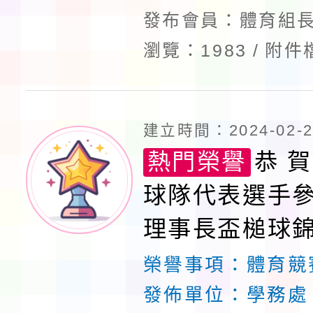
發布會員：體育組長
瀏覽：1983
附件
建立時間：2024-02-29
熱門榮譽
恭 
球隊代表選手
理事長盃槌球
冠軍！
榮譽事項：
體育競
發佈單位：
學務處