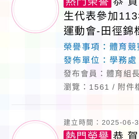
熱門榮譽
恭 賀
生代表參加11
運動會-田徑錦
佳績
榮譽事項：
體育競
發佈單位：
學務處
發布會員：體育組長
瀏覽：1561
附件
建立時間：2025-06-30
熱門榮譽
恭 賀