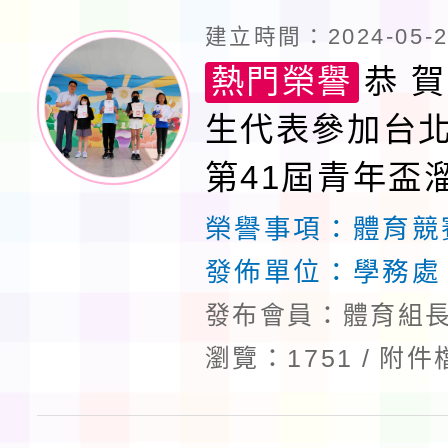
建立時間：2024-05-28
熱門榮譽
恭 賀
生代表參加台北
第41屆青年盃
榮獲佳績
榮譽事項：
體育競
發佈單位：
學務處
發布會員：體育組長
瀏覽：1751
附件