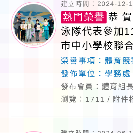
建立時間：2024-12-19
熱門榮譽
恭 賀
泳隊代表參加1
市中小學校聯
鎮區選拔賽榮
榮譽事項：
體育競
發佈單位：
學務處
發布會員：體育組長
瀏覽：1711
附件