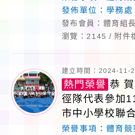
發佈單位：
學務處
發布會員：體育組長
瀏覽：2145
附件
建立時間：2024-11-28
熱門榮譽
恭 賀
徑隊代表參加1
市中小學校聯
鎮區選拔賽榮
榮譽事項：
體育競