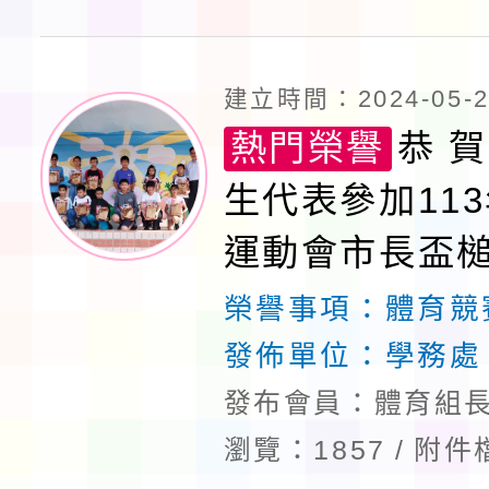
建立時間：2024-05-28
熱門榮譽
恭 賀
生代表參加11
運動會市長盃
榮獲佳績
榮譽事項：
體育競
發佈單位：
學務處
發布會員：體育組長
瀏覽：1857
附件