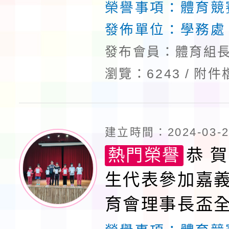
標賽榮獲佳績
榮譽事項：
體育競
發佈單位：
學務處
發布會員：體育組長
瀏覽：6243
附件
建立時間：2024-03-29
熱門榮譽
恭 賀
生代表參加嘉義
育會理事長盃
標賽榮獲佳績