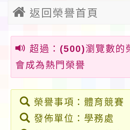
檢送桃園市115學年度
返回榮譽首頁
及師生本土語及新住民
115年食農教育專業人
實施要點各1份
程
函轉國家通訊傳播委員會
超過：
(500)
瀏覽數的
鎮韌性（防空）演習－
「115年金融知識線上
會成為熱門榮譽
速演練執行計畫」
法」
本校115學年度第1學
第3次招考代課鐘點教
檢送「桃園市115學年
榮譽事項：體育競賽
告(不再辦理後續甄選)
賽實施要點」1份
本市「115學年度學生
發佈單位：學務處