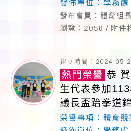
發佈單位：
學務處
發布會員：體育組長
瀏覽：2056
附件
建立時間：2024-05-28
熱門榮譽
恭 賀
生代表參加11
議長盃跆拳道
佳績
榮譽事項：
體育競
發佈單位：
學務處