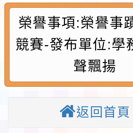
程
函轉國家通訊傳播委員會
鎮韌性（防空）演習－
「115年金融知識線上
榮譽事項:榮譽事
速演練執行計畫」
法」
本校115學年度第1學
競賽-發布單位:學
第3次招考代課鐘點教
檢送「桃園市115學年
聲飄揚
告(不再辦理後續甄選)
賽實施要點」1份
本市「115學年度學生
程安排一案
「桃園市補助參觀特色
展演活動實施計畫」11
教育部校安中心白海豚
返回首頁
請一案
報
淨零綠領人才培育課程