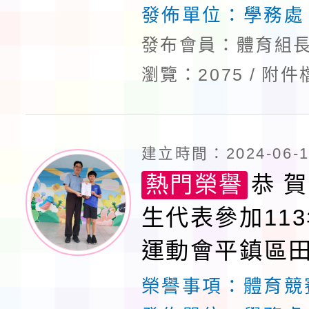
發佈單位：
學務處
發布會員：體育組長
瀏覽：2075
附件
建立時間：2024-06-17
熱門榮譽
恭 賀
生代表參加11
運動會平鎮區
榮獲佳績
榮譽事項：
體育競