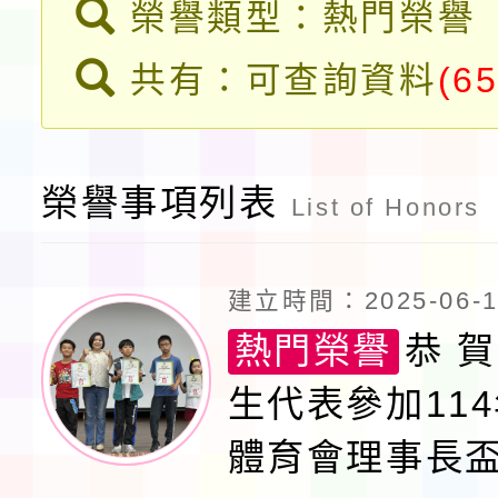
程安排一案
「桃園市補助參觀特色
榮譽類型：熱門榮譽
展演活動實施計畫」11
共有：可查詢資料
(65
請一案
榮譽事項列表
List of Honors
建立時間：2025-06-12
熱門榮譽
恭 賀
生代表參加11
體育會理事長