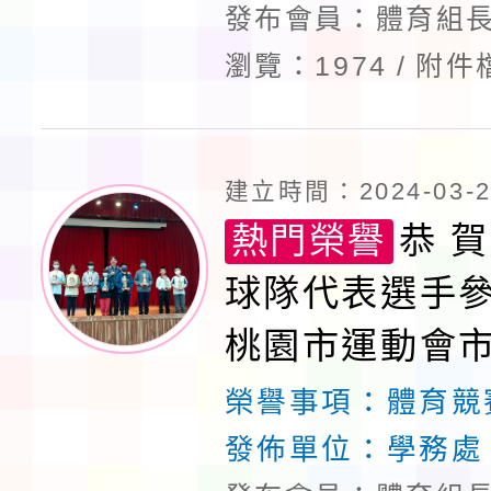
發布會員：體育組長
瀏覽：1974
附件
建立時間：2024-03-29
熱門榮譽
恭 賀
球隊代表選手參
桃園市運動會
錦標賽榮獲佳
榮譽事項：
體育競
發佈單位：
學務處