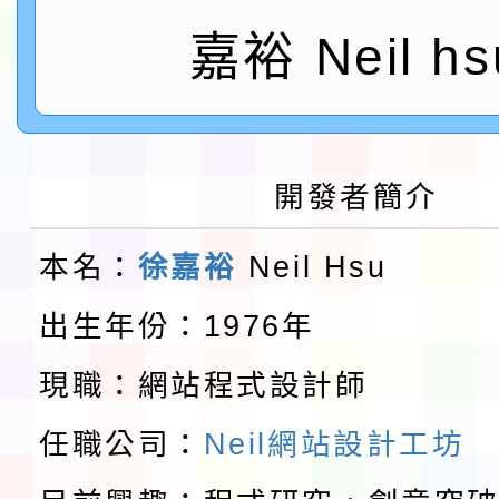
鎮韌性（防空）演習－
「115年金融知識線上
嘉裕 Neil hs
速演練執行計畫」
法」
本校115學年度第1學
第3次招考代課鐘點教
檢送「桃園市115學年
開發者簡介
告(不再辦理後續甄選)
賽實施要點」1份
本市「115學年度學生
本名：
徐嘉裕
Neil Hsu
程安排一案
「桃園市補助參觀特色
出生年份：1976年
展演活動實施計畫」11
教育部校安中心白海豚
現職：網站程式設計師
請一案
報
淨零綠領人才培育課程
任職公司：
Neil網站設計工坊