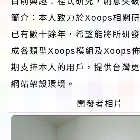
目前興趣：程式研究，創意突
檢送桃園市115學年度
簡介：本人致力於Xoops相關
及師生本土語及新住民
115年食農教育專業人
已有數十餘年，希望能將所研
實施要點各1份
程
函轉國家通訊傳播委員會
成各類型Xoops模組及Xoop
鎮韌性（防空）演習－
「115年金融知識線上
期支持本人的用戶，提供台灣更
速演練執行計畫」
法」
本校115學年度第1學
網站架設環境。
第3次招考代課鐘點教
檢送「桃園市115學年
開發者相片
告(不再辦理後續甄選)
賽實施要點」1份
本市「115學年度學生
程安排一案
「桃園市補助參觀特色