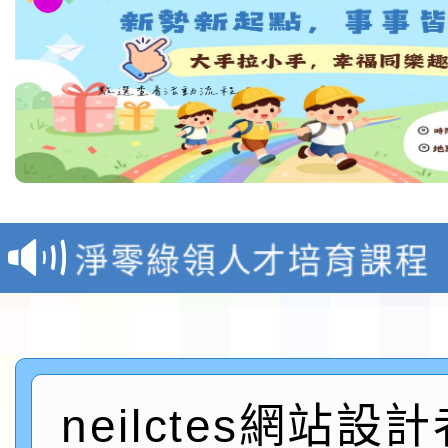
教育部校安中心白海豚
報
淨零綠領人才培育課程
檢送桃園市115學年度
及師生本土語及新住民
115年食農教育專業人
實施要點各1份
neilctes網站設
程
函轉國家通訊傳播委員會