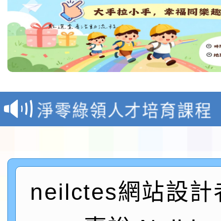
教育部校安中心白海豚
報
淨零綠領人才培育課程
檢送桃園市115學年度
及師生本土語及新住民
115年食農教育專業人
實施要點各1份
neilctes網站設
程
函轉國家通訊傳播委員會
鎮韌性（防空）演習－