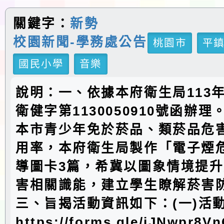
關鍵字：
新勢
校園新聞-學務處公告
桃園市
平
國民小學
音樂
說明：一、依據本府衛生局113年
衛健字第1130050910號函辦
本市青少年免於菸品、類菸品危
用率，本府衛生局製作「電子煙
導圖卡3篇，希冀以圖象情境提
害相關識能，建立學生瞭解菸害
三、旨揭活動資訊如下：(一)活
https://forms.gle/iJNwpr8V