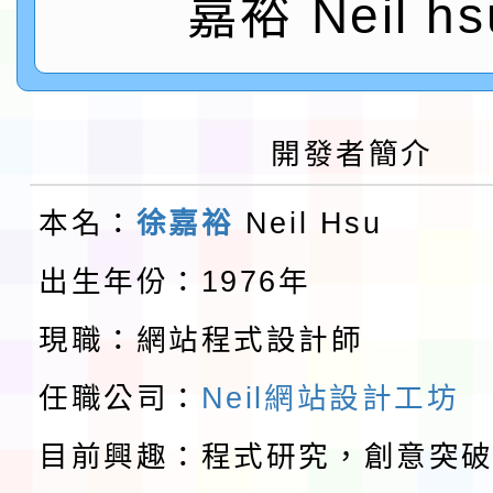
「115年金融知識線上
嘉裕 Neil hs
速演練執行計畫」
法」
本校115學年度第1學
第3次招考代課鐘點教
檢送「桃園市115學年
開發者簡介
告(不再辦理後續甄選)
賽實施要點」1份
本市「115學年度學生
本名：
徐嘉裕
Neil Hsu
程安排一案
「桃園市補助參觀特色
出生年份：1976年
展演活動實施計畫」11
教育部校安中心白海豚
現職：網站程式設計師
請一案
報
淨零綠領人才培育課程
任職公司：
Neil網站設計工坊
目前興趣：程式研究，創意突
檢送桃園市115學年度