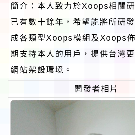
簡介：本人致力於Xoops相關
及師生本土語及新住民
115年食農教育專業人
已有數十餘年，希望能將所研
實施要點各1份
程
函轉國家通訊傳播委員會
成各類型Xoops模組及Xoop
鎮韌性（防空）演習－
「115年金融知識線上
期支持本人的用戶，提供台灣更
速演練執行計畫」
法」
本校115學年度第1學
網站架設環境。
第3次招考代課鐘點教
檢送「桃園市115學年
開發者相片
告(不再辦理後續甄選)
賽實施要點」1份
本市「115學年度學生
程安排一案
「桃園市補助參觀特色