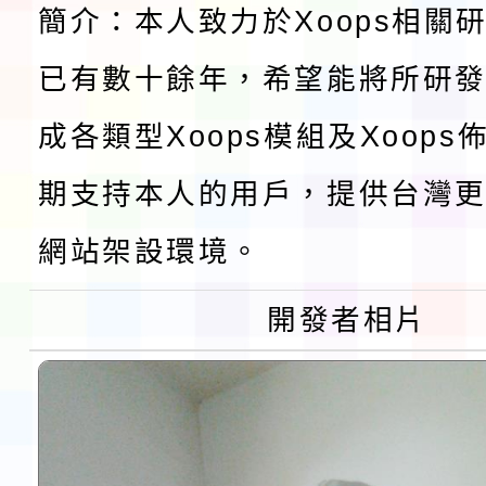
簡介：本人致力於Xoops相關
及師生本土語及新住民
115年食農教育專業人
已有數十餘年，希望能將所研
實施要點各1份
程
函轉國家通訊傳播委員會
成各類型Xoops模組及Xoop
鎮韌性（防空）演習－
「115年金融知識線上
期支持本人的用戶，提供台灣更
速演練執行計畫」
法」
本校115學年度第1學
網站架設環境。
第3次招考代課鐘點教
檢送「桃園市115學年
開發者相片
告(不再辦理後續甄選)
賽實施要點」1份
本市「115學年度學生
程安排一案
「桃園市補助參觀特色