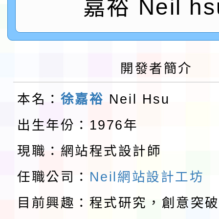
「115年金融知識線上
嘉裕 Neil hs
速演練執行計畫」
法」
本校115學年度第1學
第3次招考代課鐘點教
檢送「桃園市115學年
開發者簡介
告(不再辦理後續甄選)
賽實施要點」1份
本市「115學年度學生
本名：
徐嘉裕
Neil Hsu
程安排一案
「桃園市補助參觀特色
出生年份：1976年
展演活動實施計畫」11
教育部校安中心白海豚
現職：網站程式設計師
請一案
報
淨零綠領人才培育課程
任職公司：
Neil網站設計工坊
目前興趣：程式研究，創意突
檢送桃園市115學年度