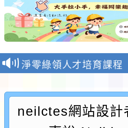
教育部校安中心白海豚
報
淨零綠領人才培育課程
檢送桃園市115學年度
及師生本土語及新住民
115年食農教育專業人
neilctes網站設
實施要點各1份
程
函轉國家通訊傳播委員會
鎮韌性（防空）演習－