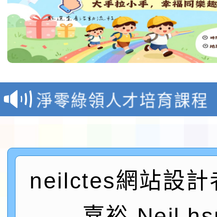
教育部校安中心白海豚
報
淨零綠領人才培育課程
檢送桃園市115學年度
及師生本土語及新住民
115年食農教育專業人
實施要點各1份
neilctes網站設
程
函轉國家通訊傳播委員會
鎮韌性（防空）演習－
「115年金融知識線上
嘉裕 Neil hs