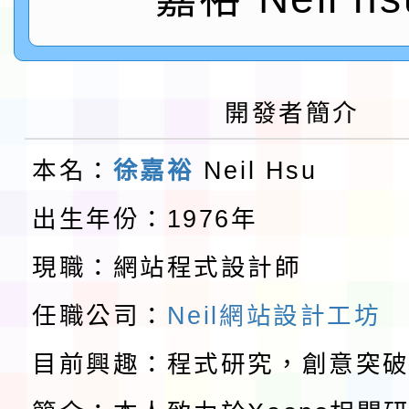
速演練執行計畫」
法」
本校115學年度第1學
第3次招考代課鐘點教
檢送「桃園市115學年
開發者簡介
告(不再辦理後續甄選)
賽實施要點」1份
本市「115學年度學生
本名：
徐嘉裕
Neil Hsu
程安排一案
「桃園市補助參觀特色
出生年份：1976年
展演活動實施計畫」11
教育部校安中心白海豚
現職：網站程式設計師
請一案
報
淨零綠領人才培育課程
任職公司：
Neil網站設計工坊
目前興趣：程式研究，創意突
檢送桃園市115學年度