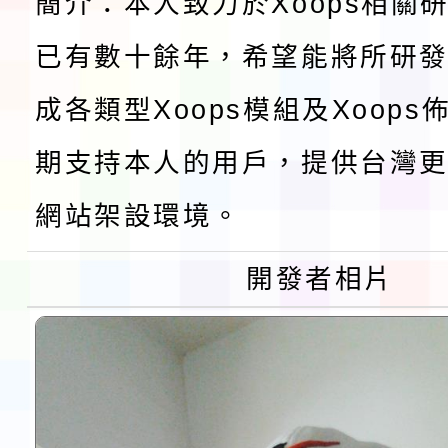
簡介：本人致力於Xoops相關
及師生本土語及新住民
115年食農教育專業人
已有數十餘年，希望能將所研
實施要點各1份
程
函轉國家通訊傳播委員會
成各類型Xoops模組及Xoop
鎮韌性（防空）演習－
「115年金融知識線上
期支持本人的用戶，提供台灣更
速演練執行計畫」
法」
本校115學年度第1學
網站架設環境。
第3次招考代課鐘點教
檢送「桃園市115學年
開發者相片
告(不再辦理後續甄選)
賽實施要點」1份
本市「115學年度學生
程安排一案
「桃園市補助參觀特色
展演活動實施計畫」11