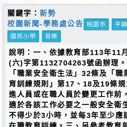
關鍵字：
新勢
校園新聞-學務處公告
桃園市
平
國民小學
音樂
說明：一、依據教育部113年11
(六)字第1132704263號函辦
「職業安全衛生法」32條及「職
育訓練規則」第17、18及19條
進人員或在職人員於變更工作前
適於各該工作必要之一般安全衛
不得少於3小時，並每3年至少應
在職教育訓練。三、另參考教育