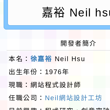
鎮韌性（防空）演習－
「115年金融知識線上
嘉裕 Neil hs
速演練執行計畫」
法」
本校115學年度第1學
第3次招考代課鐘點教
檢送「桃園市115學年
開發者簡介
告(不再辦理後續甄選)
賽實施要點」1份
本市「115學年度學生
本名：
徐嘉裕
Neil Hsu
程安排一案
「桃園市補助參觀特色
出生年份：1976年
展演活動實施計畫」11
教育部校安中心白海豚
現職：網站程式設計師
請一案
報
淨零綠領人才培育課程
任職公司：
Neil網站設計工坊