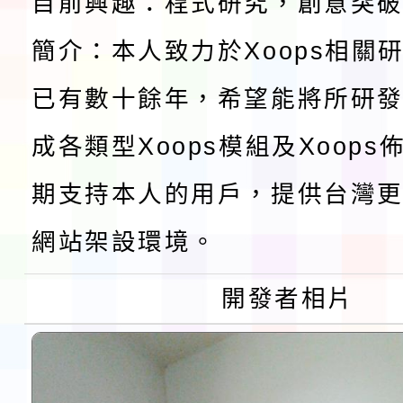
檢送桃園市115學年度
目前興趣：程式研究，創意突
及師生本土語及新住民
簡介：本人致力於Xoops相關
115年食農教育專業人
已有數十餘年，希望能將所研
實施要點各1份
程
函轉國家通訊傳播委員會
成各類型Xoops模組及Xoop
鎮韌性（防空）演習－
「115年金融知識線上
期支持本人的用戶，提供台灣更
速演練執行計畫」
法」
本校115學年度第1學
網站架設環境。
第3次招考代課鐘點教
檢送「桃園市115學年
開發者相片
告(不再辦理後續甄選)
賽實施要點」1份
本市「115學年度學生
程安排一案
「桃園市補助參觀特色