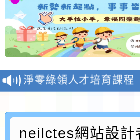
教育部校安中心白海豚
報
淨零綠領人才培育課程
檢送桃園市115學年度
及師生本土語及新住民
115年食農教育專業人
實施要點各1份
程
neilctes網站設
函轉國家通訊傳播委員會