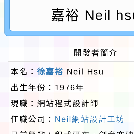
鎮韌性（防空）演習－
「115年金融知識線上
嘉裕 Neil hs
速演練執行計畫」
法」
本校115學年度第1學
第3次招考代課鐘點教
檢送「桃園市115學年
開發者簡介
告(不再辦理後續甄選)
賽實施要點」1份
本市「115學年度學生
本名：
徐嘉裕
Neil Hsu
程安排一案
「桃園市補助參觀特色
出生年份：1976年
展演活動實施計畫」11
教育部校安中心白海豚
現職：網站程式設計師
請一案
報
淨零綠領人才培育課程
任職公司：
Neil網站設計工坊