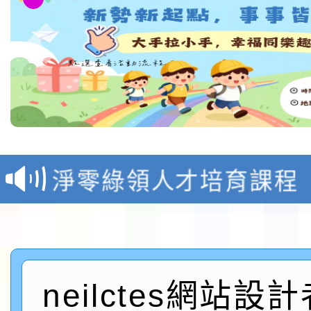
教育部校安中心白海豚
報
淨零綠領人才培育課程
檢送桃園市115學年度
及師生本土語及新住民
115年食農教育專業人
實施要點各1份
neilctes網站設
程
函轉國家通訊傳播委員會