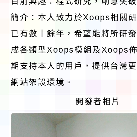
目前興趣：程式研究，創意突
檢送桃園市115學年度
簡介：本人致力於Xoops相關
及師生本土語及新住民
115年食農教育專業人
已有數十餘年，希望能將所研
實施要點各1份
程
函轉國家通訊傳播委員會
成各類型Xoops模組及Xoop
鎮韌性（防空）演習－
「115年金融知識線上
期支持本人的用戶，提供台灣更
速演練執行計畫」
法」
本校115學年度第1學
網站架設環境。
第3次招考代課鐘點教
檢送「桃園市115學年
開發者相片
告(不再辦理後續甄選)
賽實施要點」1份
本市「115學年度學生
程安排一案
「桃園市補助參觀特色