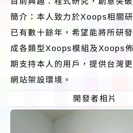
目前興趣：程式研究，創意突
程安排一案
「桃園市補助參觀特色
簡介：本人致力於Xoops相關
展演活動實施計畫」11
社團法人中華民國畫廊
已有數十餘年，希望能將所研
請一案
026 ART TAIPEI
成各類型Xoops模組及Xoop
本校115學年度第1學
期支持本人的用戶，提供台灣更
會」之「藝術教育日」
第2次招考代課鐘點教
115 年度兒童課後照顧
網站架設環境。
告(採1次公告分次招考)
0 小時業訓練課程
轉知本市體育總會划船
開發者相片
「115年桃園市運動會
「114-115年度COVI
錦標賽」海洋艇及SUP
計畫」公費接種對象擴
115學年度迎新活動暨