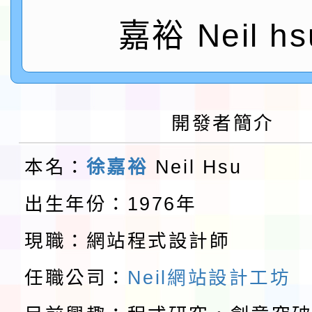
桃園市孔廟祈福系列活
「2026桃園藝術巡演
嘉裕 Neil hs
開 智慧啟航」
轉知國立東華大學辦理
共學行動站」第二階段
教育部校安中心白海豚
開發者簡介
習海報及各區簡章
報
淨零綠領人才培育課程
本名：
徐嘉裕
Neil Hsu
檢送桃園市115學年度
出生年份：1976年
及師生本土語及新住民
轉知台灣武術協會檢送「
現職：網站程式設計師
實施要點各1份
月29日中正盃決賽暨國
「抗生素聰明用，防疫
任職公司：
Neil網站設計工坊
術精英錦標賽」
動」插畫徵件活動