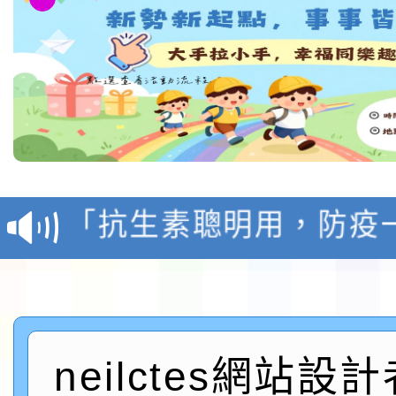
轉知台灣武術協會檢送「
月29日中正盃決賽暨國
「抗生素聰明用，防疫
術精英錦標賽」
動」插畫徵件活動
淨零綠生活教案入校路
會
地景藝術節教師研習
115年8月22日(星期六)
neilctes網站設