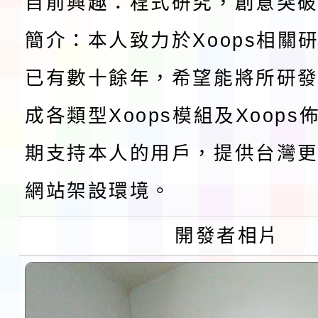
淨零綠生活教案入校路
目前興趣：程式研究，創意突
會
簡介：本人致力於Xoops相關
地景藝術節教師研習
已有數十餘年，希望能將所研
115年8月22日(星期六)
成各類型Xoops模組及Xoop
桃園市孔廟祈福系列活
「2026桃園藝術巡演
期支持本人的用戶，提供台灣更
開 智慧啟航」
轉知國立東華大學辦理
網站架設環境。
共學行動站」第二階段
教育部校安中心白海豚
開發者相片
習海報及各區簡章
報
淨零綠領人才培育課程
檢送桃園市115學年度