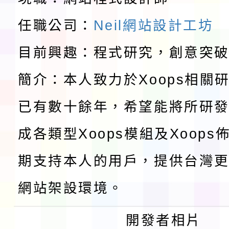
請一案
任職公司：
Neil網站設計工坊
報
淨零綠領人才培育課程
目前興趣：程式研究，創意突
檢送桃園市115學年度
簡介：本人致力於Xoops相關
及師生本土語及新住民
115年食農教育專業人
已有數十餘年，希望能將所研
實施要點各1份
程
函轉國家通訊傳播委員會
成各類型Xoops模組及Xoop
鎮韌性（防空）演習－
「115年金融知識線上
期支持本人的用戶，提供台灣更
速演練執行計畫」
法」
本校115學年度第1學
網站架設環境。
第3次招考代課鐘點教
檢送「桃園市115學年
開發者相片