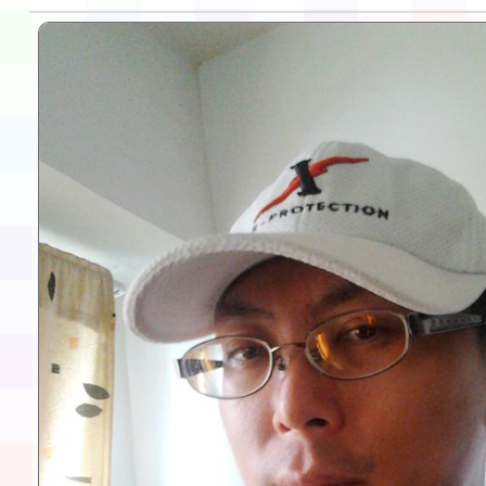
告(不再辦理後續甄選)
賽實施要點」1份
本市「115學年度學生
程安排一案
「桃園市補助參觀特色
展演活動實施計畫」11
請一案