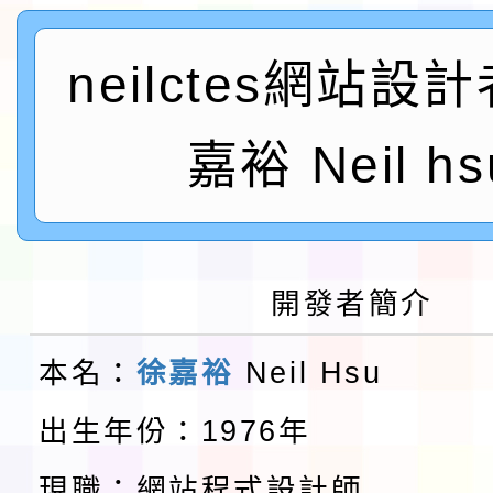
及師生本土語及新住民
115年食農教育專業人
neilctes網站設
實施要點各1份
程
函轉國家通訊傳播委員會
嘉裕 Neil hs
鎮韌性（防空）演習－
「115年金融知識線上
速演練執行計畫」
法」
本校115學年度第1學
第3次招考代課鐘點教
檢送「桃園市115學年
開發者簡介
告(不再辦理後續甄選)
賽實施要點」1份
本市「115學年度學生
本名：
徐嘉裕
Neil Hsu
程安排一案
「桃園市補助參觀特色
出生年份：1976年
展演活動實施計畫」11
教育部校安中心白海豚
現職：網站程式設計師