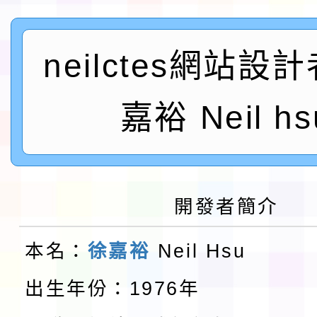
及師生本土語及新住民
115年食農教育專業人
實施要點各1份
neilctes網站設
程
函轉國家通訊傳播委員會
鎮韌性（防空）演習－
「115年金融知識線上
嘉裕 Neil hs
速演練執行計畫」
法」
本校115學年度第1學
第3次招考代課鐘點教
檢送「桃園市115學年
開發者簡介
告(不再辦理後續甄選)
賽實施要點」1份
本市「115學年度學生
本名：
徐嘉裕
Neil Hsu
程安排一案
「桃園市補助參觀特色
出生年份：1976年
展演活動實施計畫」11