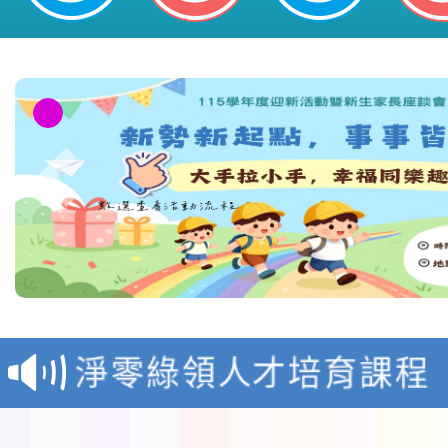
教育部校安中心白海豚
報
淨零綠領人才培育課程
檢送桃園市115學年度