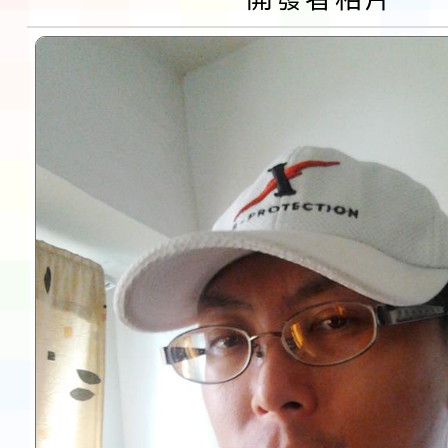
告(不再辦理後續甄選)
賽實施要點」1份
本市「115學年度學生
程安排一案
「桃園市補助參觀特色
展演活動實施計畫」11
請一案