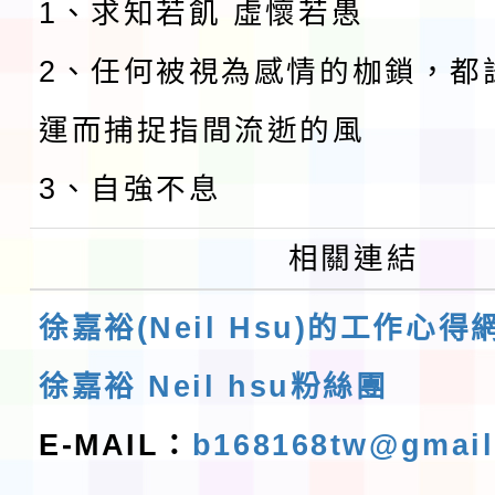
1、求知若飢 虛懷若愚
2、任何被視為感情的枷鎖，都
運而捕捉指間流逝的風
3、自強不息
相關連結
徐嘉裕(Neil Hsu)的工作心得
徐嘉裕 Neil hsu粉絲團
E-MAIL：
b168168tw@gmai