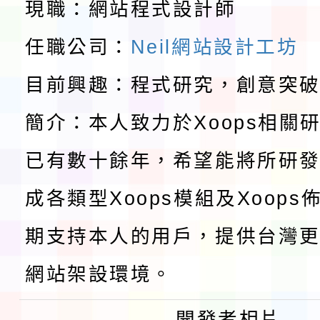
教育部校安中心白海豚
現職：網站程式設計師
請一案
報
淨零綠領人才培育課程
任職公司：
Neil網站設計工坊
檢送桃園市115學年度
目前興趣：程式研究，創意突
簡介：本人致力於Xoops相關
及師生本土語及新住民
115年食農教育專業人
已有數十餘年，希望能將所研
實施要點各1份
程
函轉國家通訊傳播委員會
成各類型Xoops模組及Xoop
鎮韌性（防空）演習－
「115年金融知識線上
期支持本人的用戶，提供台灣更
速演練執行計畫」
法」
本校115學年度第1學
網站架設環境。
第3次招考代課鐘點教
檢送「桃園市115學年
開發者相片