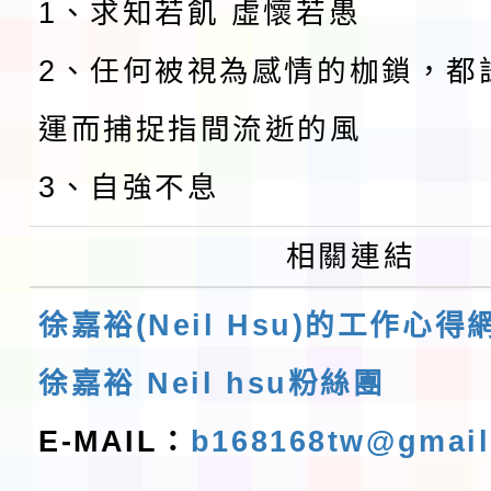
1、求知若飢 虛懷若愚
2、任何被視為感情的枷鎖，都
運而捕捉指間流逝的風
3、自強不息
相關連結
徐嘉裕(Neil Hsu)的工作心得
徐嘉裕 Neil hsu粉絲團
E-MAIL：
b168168tw@gmai