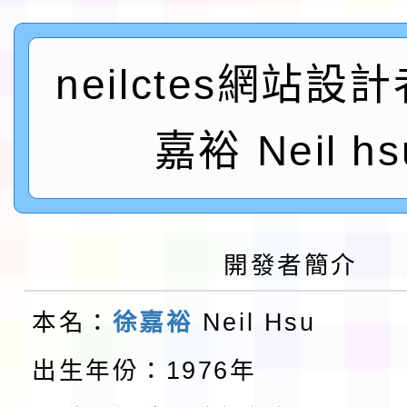
及師生本土語及新住民
115年食農教育專業人
實施要點各1份
neilctes網站設
程
函轉國家通訊傳播委員會
鎮韌性（防空）演習－
「115年金融知識線上
嘉裕 Neil hs
速演練執行計畫」
法」
本校115學年度第1學
第3次招考代課鐘點教
檢送「桃園市115學年
開發者簡介
告(不再辦理後續甄選)
賽實施要點」1份
本市「115學年度學生
本名：
徐嘉裕
Neil Hsu
程安排一案
「桃園市補助參觀特色
出生年份：1976年
展演活動實施計畫」11