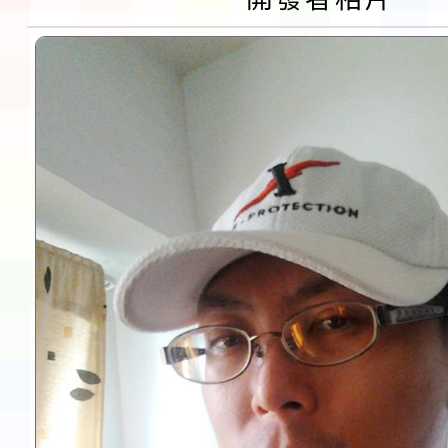
告(不再辦理後續甄選)
賽實施要點」1份
本市「115學年度學生
程安排一案
「桃園市補助參觀特色
展演活動實施計畫」11
請一案