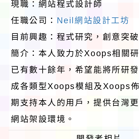
教育部校安中心白海豚
現職：網站程式設計師
請一案
報
淨零綠領人才培育課程
任職公司：
Neil網站設計工坊
目前興趣：程式研究，創意突
檢送桃園市115學年度
簡介：本人致力於Xoops相關
及師生本土語及新住民
115年食農教育專業人
已有數十餘年，希望能將所研
實施要點各1份
程
函轉國家通訊傳播委員會
成各類型Xoops模組及Xoop
鎮韌性（防空）演習－
「115年金融知識線上
期支持本人的用戶，提供台灣更
速演練執行計畫」
法」
本校115學年度第1學
網站架設環境。
第3次招考代課鐘點教
檢送「桃園市115學年
開發者相片