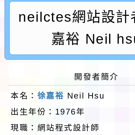
neilctes網站設
實施要點各1份
程
函轉國家通訊傳播委員會
鎮韌性（防空）演習－
「115年金融知識線上
嘉裕 Neil hs
速演練執行計畫」
法」
本校115學年度第1學
第3次招考代課鐘點教
檢送「桃園市115學年
開發者簡介
告(不再辦理後續甄選)
賽實施要點」1份
本市「115學年度學生
本名：
徐嘉裕
Neil Hsu
程安排一案
「桃園市補助參觀特色
出生年份：1976年
展演活動實施計畫」11
教育部校安中心白海豚
現職：網站程式設計師