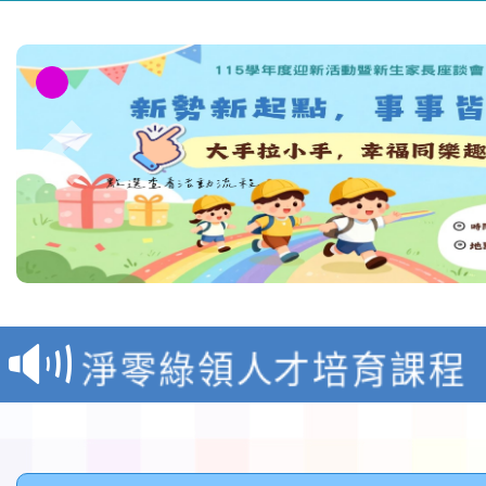
教育部校安中心白海豚
報
淨零綠領人才培育課程
檢送桃園市115學年度
及師生本土語及新住民
115年食農教育專業人