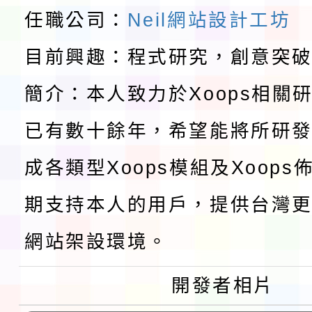
請一案
報
淨零綠領人才培育課程
任職公司：
Neil網站設計工坊
目前興趣：程式研究，創意突
檢送桃園市115學年度
簡介：本人致力於Xoops相關
及師生本土語及新住民
115年食農教育專業人
已有數十餘年，希望能將所研
實施要點各1份
程
函轉國家通訊傳播委員會
成各類型Xoops模組及Xoop
鎮韌性（防空）演習－
「115年金融知識線上
期支持本人的用戶，提供台灣更
速演練執行計畫」
法」
本校115學年度第1學
網站架設環境。
第3次招考代課鐘點教
檢送「桃園市115學年
開發者相片
告(不再辦理後續甄選)
賽實施要點」1份