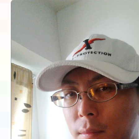
本市「115學年度學生
程安排一案
「桃園市補助參觀特色
展演活動實施計畫」11
請一案