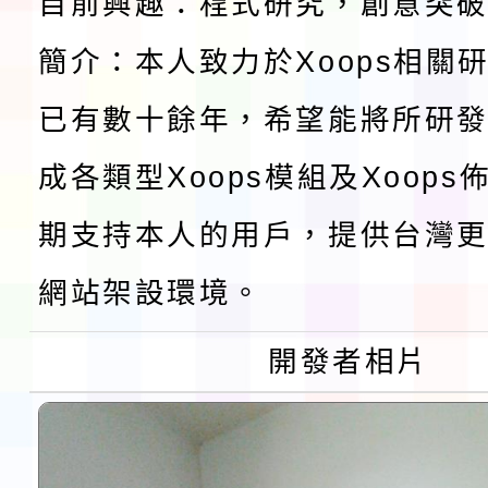
目前興趣：程式研究，創意突
檢送桃園市115學年度
簡介：本人致力於Xoops相關
及師生本土語及新住民
115年食農教育專業人
已有數十餘年，希望能將所研
實施要點各1份
程
函轉國家通訊傳播委員會
成各類型Xoops模組及Xoop
鎮韌性（防空）演習－
「115年金融知識線上
期支持本人的用戶，提供台灣更
速演練執行計畫」
法」
本校115學年度第1學
網站架設環境。
第3次招考代課鐘點教
檢送「桃園市115學年
開發者相片
告(不再辦理後續甄選)
賽實施要點」1份
本市「115學年度學生
程安排一案
「桃園市補助參觀特色