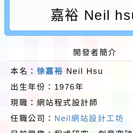
鎮韌性（防空）演習－
「115年金融知識線上
嘉裕 Neil hs
速演練執行計畫」
法」
本校115學年度第1學
第3次招考代課鐘點教
檢送「桃園市115學年
開發者簡介
告(不再辦理後續甄選)
賽實施要點」1份
本市「115學年度學生
本名：
徐嘉裕
Neil Hsu
程安排一案
「桃園市補助參觀特色
出生年份：1976年
展演活動實施計畫」11
教育部校安中心白海豚
現職：網站程式設計師
請一案
報
淨零綠領人才培育課程
任職公司：
Neil網站設計工坊