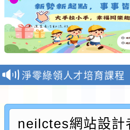
教育部校安中心白海豚
報
淨零綠領人才培育課程
檢送桃園市115學年度
及師生本土語及新住民
115年食農教育專業人
實施要點各1份
neilctes網站設
程
函轉國家通訊傳播委員會