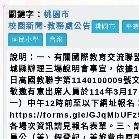
關鍵字：
桃園市
校園新聞-教務處公告
桃園市
平
國民小學
音樂
說明：一、有關國際教育交流聯
城縣辦理三場說明會事宜，依據11
日高國教聯字第1140100009
敬邀有意出席人員於114年3月1
一）中午12時前至以下網址報名
https://forms.gle/GJqMbUF
各場次資訊請見報名表單。三、
員公（差）假登記，差旅費由原