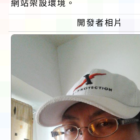
網站架設環境。
第3次招考代課鐘點教
檢送「桃園市115學年
開發者相片
告(不再辦理後續甄選)
賽實施要點」1份
本市「115學年度學生
程安排一案
「桃園市補助參觀特色
展演活動實施計畫」11
請一案