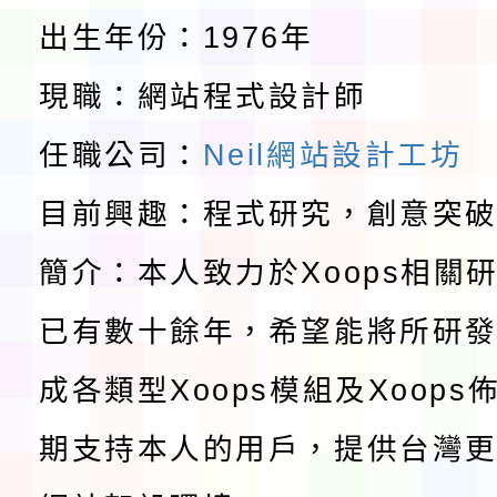
程安排一案
「桃園市補助參觀特色
出生年份：1976年
展演活動實施計畫」11
教育部校安中心白海豚
現職：網站程式設計師
請一案
報
淨零綠領人才培育課程
任職公司：
Neil網站設計工坊
目前興趣：程式研究，創意突
檢送桃園市115學年度
簡介：本人致力於Xoops相關
及師生本土語及新住民
115年食農教育專業人
已有數十餘年，希望能將所研
實施要點各1份
程
函轉國家通訊傳播委員會
成各類型Xoops模組及Xoop
鎮韌性（防空）演習－
「115年金融知識線上
期支持本人的用戶，提供台灣更
速演練執行計畫」
法」
本校115學年度第1學