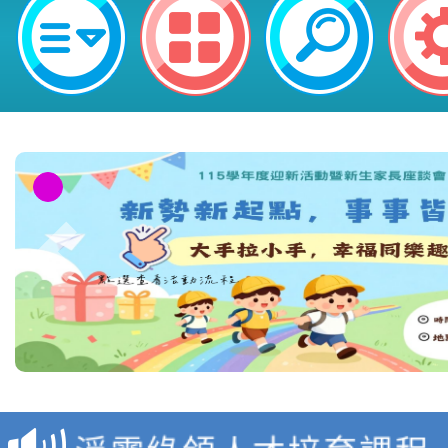
教育部校安中心白海豚
報
淨零綠領人才培育課程