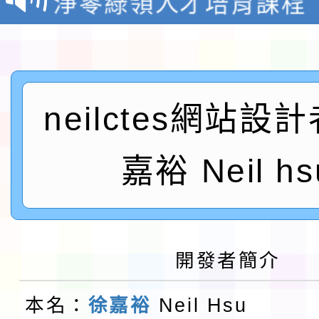
檢送桃園市115學年度
及師生本土語及新住民
115年食農教育專業人
neilctes網站設
實施要點各1份
程
函轉國家通訊傳播委員會
鎮韌性（防空）演習－
「115年金融知識線上
嘉裕 Neil hs
速演練執行計畫」
法」
本校115學年度第1學
第3次招考代課鐘點教
檢送「桃園市115學年
開發者簡介
告(不再辦理後續甄選)
賽實施要點」1份
本市「115學年度學生
本名：
徐嘉裕
Neil Hsu