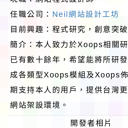
域)，申請變更地點
會活動流程表
本校115學年度第1學
任職公司：
Neil網站設計工坊
第3次招考代課鐘點教
檢送「桃園市115學年
目前興趣：程式研究，創意突
告(不再辦理後續甄選)
賽實施要點」1份
本市「115學年度學生
簡介：本人致力於Xoops相關
程安排一案
「桃園市補助參觀特色
已有數十餘年，希望能將所研
展演活動實施計畫」11
成各類型Xoops模組及Xoop
社團法人中華民國畫廊
期支持本人的用戶，提供台灣更
請一案
026 ART TAIPEI
本校115學年度第1學
網站架設環境。
會」之「藝術教育日」
第2次招考代課鐘點教
115 年度兒童課後照顧
開發者相片
告(採1次公告分次招考)
0 小時業訓練課程