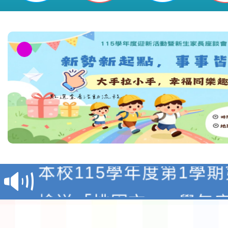
本校115學年度第1學
第3次招考代課鐘點教
檢送「桃園市115學年
告(不再辦理後續甄選)
賽實施要點」1份
本市「115學年度學生