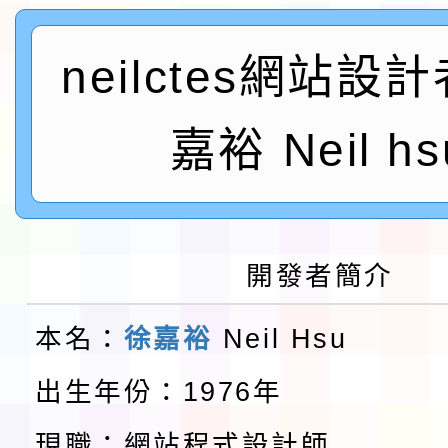
程安排一案
「桃園市補助參觀特色
neilctes網站設
展演活動實施計畫」11
社團法人中華民國畫廊
嘉裕 Neil hs
請一案
026 ART TAIPEI
本校115學年度第1學
會」之「藝術教育日」
第2次招考代課鐘點教
115 年度兒童課後照顧
開發者簡介
告(採1次公告分次招考)
0 小時業訓練課程
轉知本市體育總會划船
本名：
徐嘉裕
Neil Hsu
「115年桃園市運動會
「114-115年度COVI
出生年份：1976年
錦標賽」海洋艇及SUP
計畫」公費接種對象擴
115學年度迎新活動暨
現職：網站程式設計師