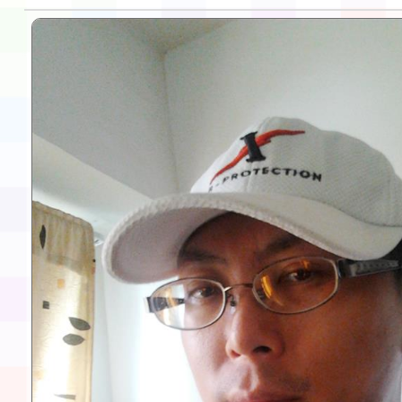
轉知本市體育總會划船
「115年桃園市運動會
「114-115年度COVI
錦標賽」海洋艇及SUP
計畫」公費接種對象擴
115學年度迎新活動暨
域)，申請變更地點
會活動流程表