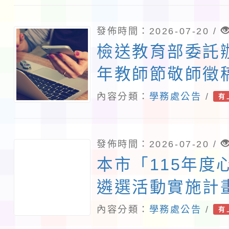
比賽簡章」1份
參加
發佈時間：2026-07-20 /
檢送教育部委託辦
年教師節敬師徵
法及海報各1份
內容分類：
學務處公告
/
有
人員踴躍投稿
發佈時間：2026-07-20 /
本市「115年度
遴選活動實施計
內容分類：
學務處公告
/
有