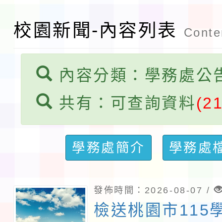
本市「115學年度學生
程安排一案
校園新聞-內容列表
「桃園市補助參觀特色
Conten
展演活動實施計畫」11
內容分類：學務處公
請一案
共有：可查詢資料
(2
學務處簡介
學務處
發佈時間：2026-08-07 /
檢送桃園市115