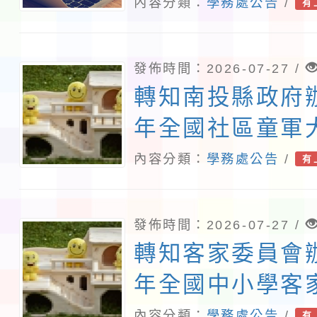
施計畫」1份，
內容分類：
學務處公告
/
有
參與。
發佈時間：2026-07-27 /
轉知南投縣政府辦
年全國社區童軍
動」實施計畫
內容分類：
學務處公告
/
有
發佈時間：2026-07-27 /
轉知客家委員會辦
年全國中小學客
賽」訂於115年1
內容分類：
學務處公告
/
有