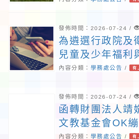
理分區初賽、12
總決賽，請踴躍
發佈時間：2026-07-24 /
為遴選行政院及
兒童及少年福利
相關小組兒少代
內容分類：
學務處公告
/
有
稱中央兒少代表
起至115年8月1
發佈時間：2026-07-24 /
報名一案， 詳
函轉財團法人靖
照。
文教基金會OK
中心辦理115年
內容分類：
學務處公告
/
有