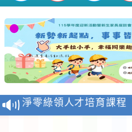
教育部校安中心白海豚
報
淨零綠領人才培育課程
檢送桃園市115學年度
及師生本土語及新住民
115年食農教育專業人