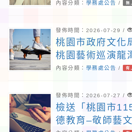
防制實體解謎活
內容分類：
學務處公告
/
無
知並鼓勵學生踴
查照。
發佈時間：2026-07-29 /
桃園市政府文化局
桃園藝術巡演龍
傳藝《酬神》擊
內容分類：
學務處公告
/
有
動宣傳相關事宜
發佈時間：2026-07-27 /
檢送「桃園市11
德教育–敬師藝