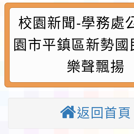
實施要點各1份
程
函轉國家通訊傳播委員會
校園新聞-學務處
鎮韌性（防空）演習－
「115年金融知識線上
園市平鎮區新勢國
速演練執行計畫」
法」
本校115學年度第1學
樂聲飄揚
第3次招考代課鐘點教
檢送「桃園市115學年
告(不再辦理後續甄選)
賽實施要點」1份
本市「115學年度學生
程安排一案
「桃園市補助參觀特色
返回首頁
展演活動實施計畫」11
教育部校安中心白海豚