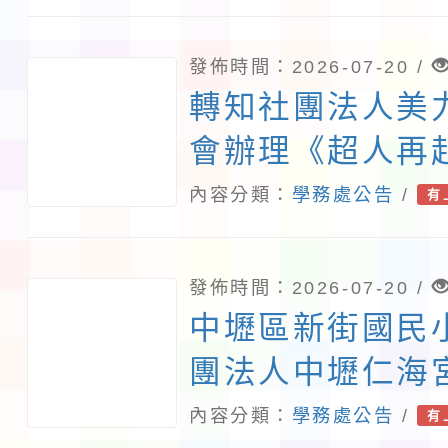
理「全國學生創
研討會」，即日
發佈時間：2026-07-20 /
免費報名，鼓勵
轉知社團法人美
加，請查照。
會辦理《超人再
500場放映活動
內容分類：
學務處公告
/
有
發佈時間：2026-07-20 /
中壢區新街國民
團法人中壢仁海
「115年度第1
內容分類：
學務處公告
/
有