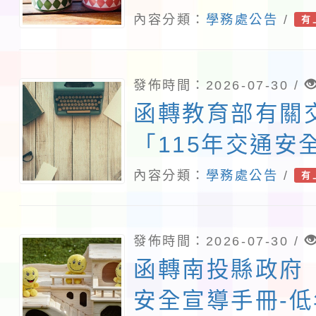
及主題角色延伸
內容分類：
學務處公告
/
有
程檔案一份
發佈時間：2026-07-30 /
函轉教育部有關
「115年交通安
材下載連結，請
內容分類：
學務處公告
/
有
「https://reur
下載運用，並配
發佈時間：2026-07-30 /
相關宣導工作，
函轉南投縣政府
安全宣導手冊-