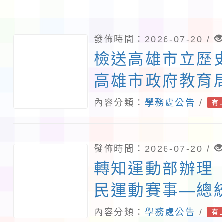
發佈時間：2026-07-20 /
檢送高雄市立歷
高雄市政府教育
「2026高雄國
內容分類：
學務處公告
/
有
雕光見影全國皮
影戲創作比賽暨
發佈時間：2026-07-20 /
實施計畫各1份
轉知運動部辦理「
報名
民運動賽事—總
賽」賽事資訊，
內容分類：
學務處公告
/
有