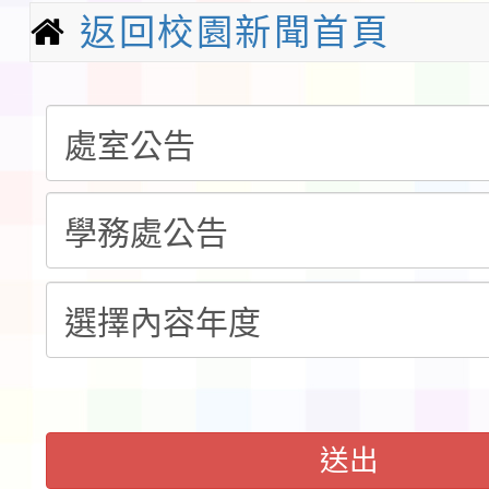
請一案
報
返回校園新聞首頁
淨零綠領人才培育課程
檢送桃園市115學年度
及師生本土語及新住民
115年食農教育專業人
實施要點各1份
程
函轉國家通訊傳播委員會
鎮韌性（防空）演習－
「115年金融知識線上
速演練執行計畫」
法」
本校115學年度第1學
第3次招考代課鐘點教
檢送「桃園市115學年
送出
告(不再辦理後續甄選)
賽實施要點」1份