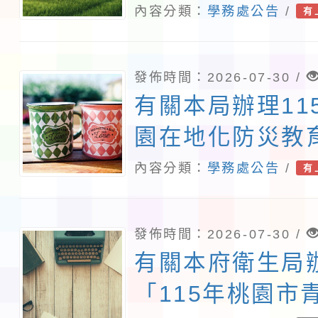
民及學前教育署
內容分類：
學務處公告
/
有
等教育建置課程
庫實施計畫」一
發佈時間：2026-07-30 /
校內教師踴躍提
有關本局辦理11
查照。
園在地化防災教
組」撰寫實務工
內容分類：
學務處公告
/
有
分享研討會一案
師報名參加，詳
發佈時間：2026-07-30 /
查照。
有關本府衛生局
「115年桃園市