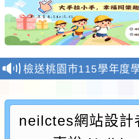
淨零綠領人才培育課程
檢送桃園市115學年度
及師生本土語及新住民
115年食農教育專業人
實施要點各1份
程
函轉國家通訊傳播委員會
neilctes網站設
鎮韌性（防空）演習－
「115年金融知識線上
速演練執行計畫」
法」
本校115學年度第1學