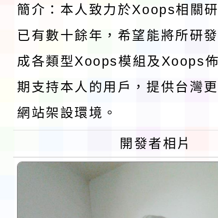
實施要點各1份
簡介：本人致力於Xoops相關
程
函轉國家通訊傳播委員會
已有數十餘年，希望能將所研
鎮韌性（防空）演習－
「115年金融知識線上
成各類型Xoops模組及Xoop
速演練執行計畫」
法」
本校115學年度第1學
期支持本人的用戶，提供台灣更
第3次招考代課鐘點教
檢送「桃園市115學年
網站架設環境。
告(不再辦理後續甄選)
賽實施要點」1份
本市「115學年度學生
開發者相片
程安排一案
「桃園市補助參觀特色
展演活動實施計畫」11
社團法人中華民國畫廊
請一案
026 ART TAIPEI