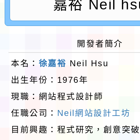
嘉裕 Neil hs
第3次招考代課鐘點教
檢送「桃園市115學年
告(不再辦理後續甄選)
賽實施要點」1份
本市「115學年度學生
開發者簡介
程安排一案
「桃園市補助參觀特色
本名：
徐嘉裕
Neil Hsu
展演活動實施計畫」11
社團法人中華民國畫廊
出生年份：1976年
請一案
026 ART TAIPEI
淨零綠領人才培育課程
現職：網站程式設計師
會」之「藝術教育日」
檢送桃園市115學年度
任職公司：
Neil網站設計工坊
及師生本土語及新住民
115年食農教育專業人
目前興趣：程式研究，創意突