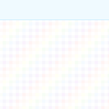
gle、Firefox、Vivaldi、Opera
支援行
 2.5.11
網站語系：zh-TW
eil網站設計工坊
徐嘉裕 Neil hsu