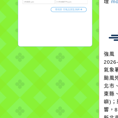
理
mo
強風
2026
氣象
颱風
北市
東縣
嶼)
響，
新北