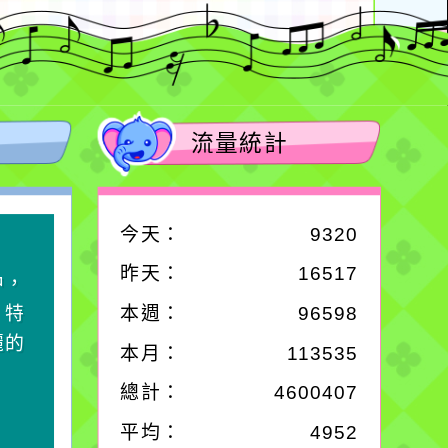
流量統計
今天：
9320
作者：網路小語
昨天：
16517
中，
一杯清水因滴入一滴污
，特
水而變污濁，一杯污水
本週：
96598
麗的
卻不會因一滴清水的存
本月：
113535
在而變清澈。
總計：
4600407
平均：
4952