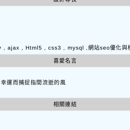
y , ajax , Html5 , css3 , mysql ,網站s
喜愛名言
因幸運而捕捉指間流逝的風
相關連結