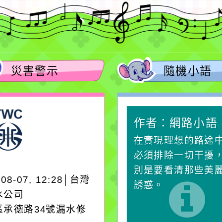
災害警示
隨機小語
作者：網路小語
作者：網路小語
生活是一面鏡子。你對
在實現理想的路途
它笑，它就對你笑；你
必須排除一切干擾
對它哭，它也對你哭。
別是要看清那些美
-08-07, 12:28│台灣
誘惑。
水公司
區承德路34號漏水修