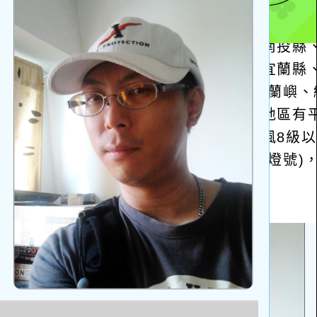
方
區
塊