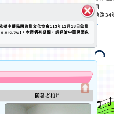
關閉區
據中華民國象棋文化協會113年11月18日象棋
塊
s.org.tw/)，本案倘有疑問，請逕洽中華民國象
u
開發者相片
開
啟
上