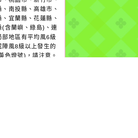
縣、南投縣、高雄市、
縣、宜蘭縣、花蓮縣、
縣(含蘭嶼、綠島)、連
局部地區有平均風6級
或陣風8級以上發生的
(黃色燈號)，請注意。
..
-08-07, 10:22│台灣
水公司
區民豐路507巷底斷管