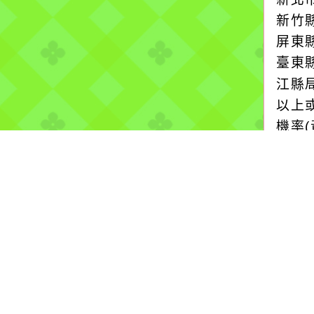
新竹
屏東
臺東
江縣
以上
機率
more.
停水
2026
自來
楊梅