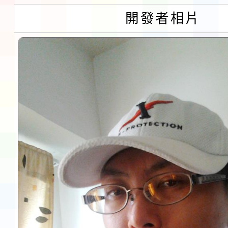
共學行動站」第二階段
教育部校安中心白海豚
開發者相片
習海報及各區簡章
報
淨零綠領人才培育課程
檢送桃園市115學年度
及師生本土語及新住民
實施要點各1份