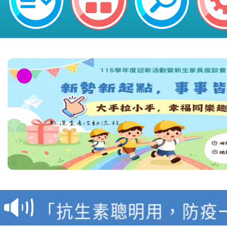
轉知台灣武術協會檢送「
月29日中正盃決賽暨國
「抗生素聰明用，防疫