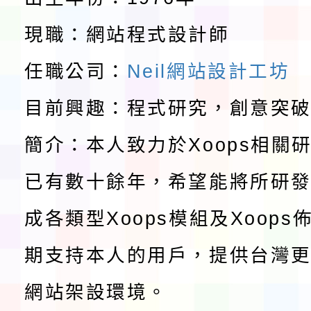
及師生本土語及新住民
轉知台灣武術協會檢送「
現職：網站程式設計師
實施要點各1份
月29日中正盃決賽暨國
任職公司：
Neil網站設計工坊
「抗生素聰明用，防疫
術精英錦標賽」
目前興趣：程式研究，創意突
動」插畫徵件活動
淨零綠生活教案入校路
簡介：本人致力於Xoops相關
會
地景藝術節教師研習
已有數十餘年，希望能將所研
115年8月22日(星期六)
成各類型Xoops模組及Xoop
桃園市孔廟祈福系列活
「2026桃園藝術巡演
期支持本人的用戶，提供台灣更
開 智慧啟航」
轉知國立東華大學辦理
網站架設環境。