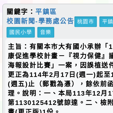
關鍵字：
平鎮區
校園新聞-學務處公告
桃園市
平
國民小學
音樂
主旨：有關本市大有國小承辦「1
康促進學校計畫－『視力保健』
海報設計比賽」一案，因誤植送
更正為114年2月17日(週一)起至
(週五)止（郵戳為慿），餘依前
理。說明：一、本局113年12月
第1130125412號諒達。二、
畫(更正版)1份。