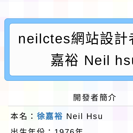
術精英錦標賽」
動」插畫徵件活動
淨零綠生活教案入校路
會
地景藝術節教師研習
neilctes網站設
115年8月22日(星期六)
桃園市孔廟祈福系列活
「2026桃園藝術巡演
嘉裕 Neil hs
開 智慧啟航」
轉知國立東華大學辦理
共學行動站」第二階段
教育部校安中心白海豚
開發者簡介
習海報及各區簡章
報
淨零綠領人才培育課程
本名：
徐嘉裕
Neil Hsu
檢送桃園市115學年度
出生年份：1976年