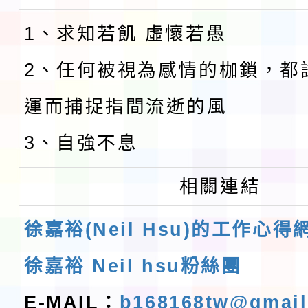
1、求知若飢 虛懷若愚
2、任何被視為感情的枷鎖，都
運而捕捉指間流逝的風
3、自強不息
相關連結
徐嘉裕(Neil Hsu)的工作心得
徐嘉裕 Neil hsu粉絲團
E-MAIL：
b168168tw@gmai