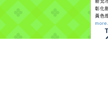
新北
彰化
黃色
more.
停水
2026
自來
中壢
水修