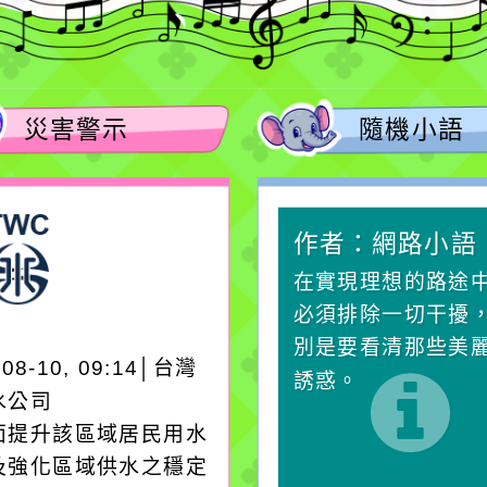
災害警示
隨機小語
作者：網路小語
作者：網路小語
一杯清水因滴入一滴污
在實現理想的路途
水而變污濁，一杯污水
必須排除一切干擾
卻不會因一滴清水的存
別是要看清那些美
-08-10, 09:14│台灣
在而變清澈。
誘惑。
水公司
面提升該區域居民用水
及強化區域供水之穩定