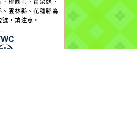
市、桃園市、苗栗縣、
縣、雲林縣、花蓮縣為
燈號，請注意。
..
-08-10, 10:32│台灣
水公司
區功學社新村359號漏
理
more...