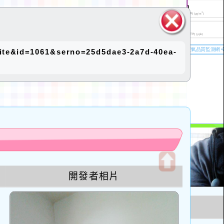
關閉區
e&id=1061&serno=25d5dae3-2a7d-40ea-
塊
u
開發者相片
開
啟
上
方