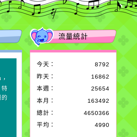
流量統計
今天：
8792
作者：網路小語
昨天：
16862
中，
生活是一面鏡子。你對
，特
它笑，它就對你笑；你
本週：
25654
麗的
對它哭，它也對你哭。
本月：
163492
總計：
4650366
平均：
4990