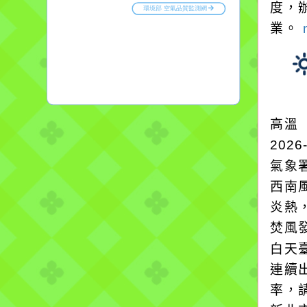
度，
業。
高溫
2026
氣象
西南
炎熱
焚風發
白天
連續
率，