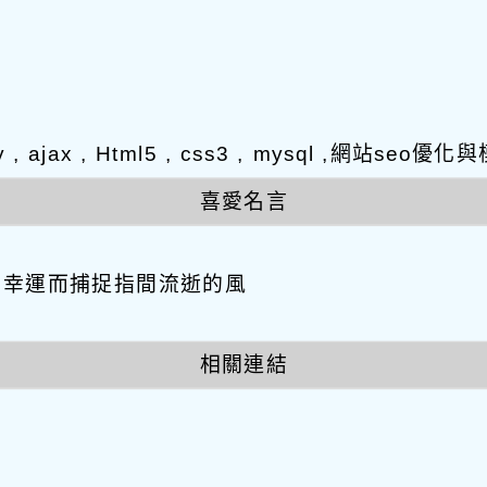
y , ajax , Html5 , css3 , mysql ,網站s
喜愛名言
因幸運而捕捉指間流逝的風
相關連結