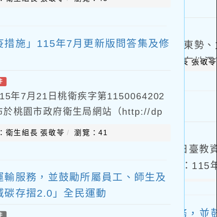
措施」115年7月更新版問答集及修
件
年7月21日桃衛疾字第1150064202
桃園市政府衛生局網站（http://dp
題專區/防疫總動員/腸病毒
：衛生組長 張敬苓
瀏覽：41
運輸服務，並鼓勵所屬員工、師生及
碳存摺2.0」全民運動
件