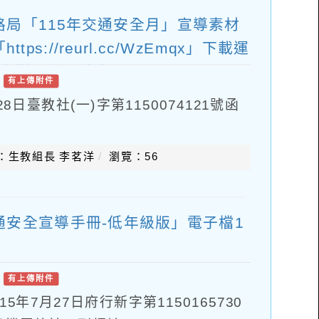
局「115年交通安全月」宣導素材
s://reurl.cc/WzEmqx」下載運
關宣導工作，請查照。
/
有上傳附件
日臺教社(一)字第1150074121號函
：生教組長 李茗洋
瀏覽：56
安全宣導手冊-低年級版」電子檔1
/
有上傳附件
年7月27日府行新字第1150165730