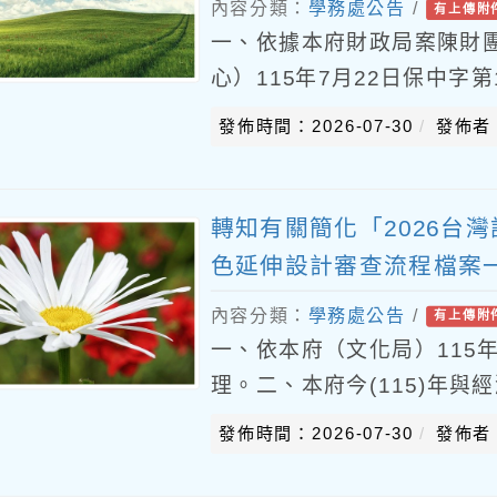
內容分類：
學務處公告
/
有上傳附
一、依據本府財政局案陳財
心）115年7月22日保中字第
社會大眾建立正確金融權益
發佈時間：2026-07-30
發佈者
知識之習慣，
轉知有關簡化「2026台
色延伸設計審查流程檔案
內容分類：
學務處公告
/
有上傳附
一、依本府（文化局）115年7
理。二、本府今(115)年與
展」活動，藉由發掘及整合
發佈時間：2026-07-30
發佈者
政，