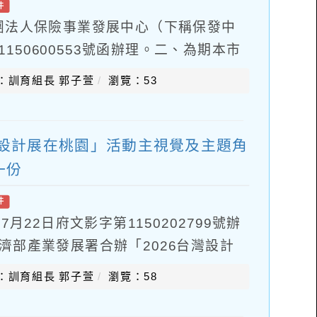
件
團法人保險事業發展中心（下稱保發中
1150600553號函辦理。二、為期本市
與保險規劃觀念，並培養終身學習金融
：訓育組長 郭子萱
瀏覽：53
灣設計展在桃園」活動主視覺及主題角
一份
件
月22日府文影字第1150202799號辦
經濟部產業發展署合辦「2026台灣設計
地方文化特色，以創意設計導入地方施
：訓育組長 郭子萱
瀏覽：58