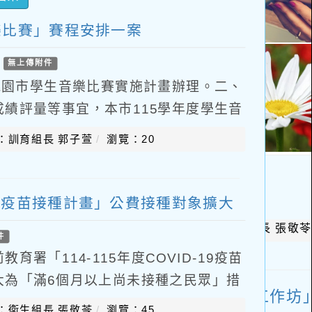
樂比賽」賽程安排一案
/
無上傳附件
桃園市學生音樂比賽實施計畫辦理。二、
績評量等事宜，本市115學年度學生音
5年10月13日(星期二)至11月20日(星
：訓育組長 郭子萱
瀏覽：20
D-19疫苗接種計畫」公費接種對象擴大
件
署「114-115年度COVID-19疫苗
大為「滿6個月以上尚未接種之民眾」措
日止，請貴校配合宣導一案，請查照。說
：衛生組長 張敬苓
瀏覽：45