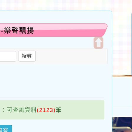
-樂聲飄揚
開
搜尋
啟
上
方
區
塊
：可查詢資料
(2123)
筆
檔案