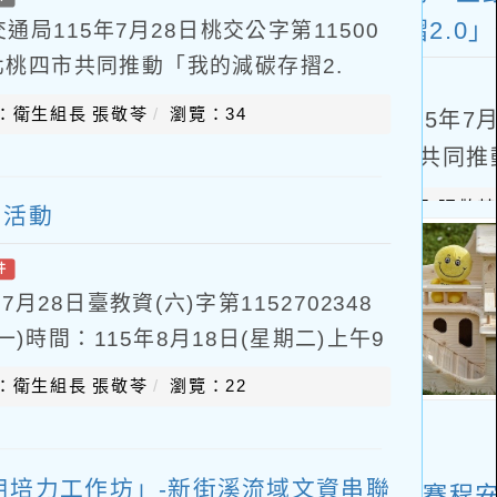
局115年7月28日桃交公字第11500
北桃四市共同推動「我的減碳存摺2.
Wallet」APP並完成註冊，登錄「我
：衛生組長 張敬苓
瀏覽：34
習活動
件
28日臺教資(六)字第1152702348
)時間：115年8月18日(星期二)上午9
校院與各級學校教師。(三)辦
：衛生組長 張敬苓
瀏覽：22
用培力工作坊」-新街溪流域文資串聯