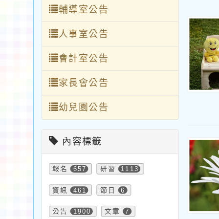
輔導室公告
人事室公告
會計室公告
家長會公告
幼兒園公告
內容標籤
報名
657
研習
1113
資訊
461
節日
6
公告
1900
文章
7