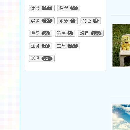
比賽
257
教學
86
學習
481
緊急
1
特色
2
重要
59
防疫
5
課程
168
注意
70
宣導
232
活動
614