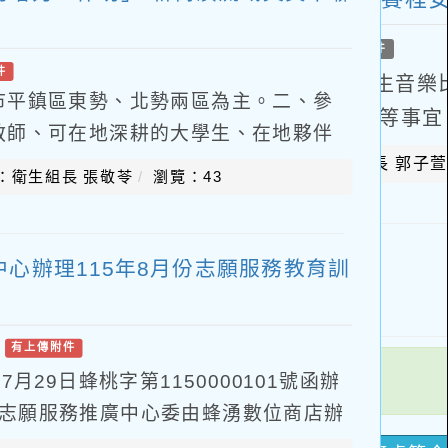
件
市平鎮區東勢、北勢兩區為主。二、參
教師、可在地深耕的大學生、在地夥伴
有民眾皆可報名參加，名額上限為15
：衛生組長 張敬苓
瀏覽：43
心辦理115年8月份志願服務教育訓
/
有上傳附件
月29日蜂桃字第1150000101號函辦
園市志願服務推廣中心委由蜂湧數位商店辦
-福利服務-志願服務-志願服務公告事項