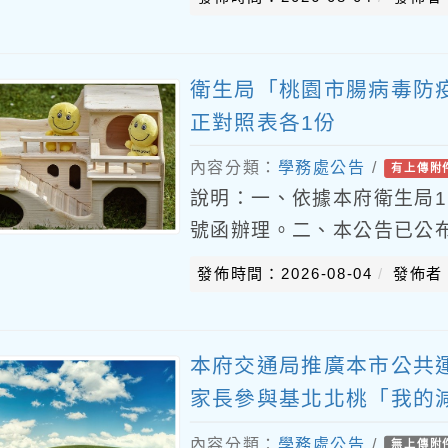
明：一
衛生局「桃園市腸病毒防疫
正對照表各1份
內容分類：
學務處公告
/
有上傳附
說明：一、依據本府衛生局115
號函辦理。二、本公告已公布於
h.tycg.gov.tw/）之主
發佈時間：2026-08-04
發佈者
本府交通局推廣本市公共
家長參與基北北桃「我的減
內容分類：
學務處公告
/
無上傳附