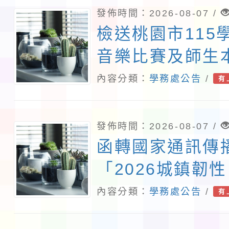
發佈時間：2026-08-07 /
檢送桃園市115
音樂比賽及師生
住民語歌謠比賽
內容分類：
學務處公告
/
有
1份
發佈時間：2026-08-07 /
函轉國家通訊傳
「2026城鎮韌
演習－行動網路
內容分類：
學務處公告
/
有
行計畫」