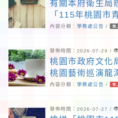
查照。
有關本府衛生局
「115年桃園市
防制實體解謎活
內容分類：
學務處公告
/
無
知並鼓勵學生踴
查照。
發佈時間：2026-07-29 /
桃園市政府文化局
桃園藝術巡演龍
傳藝《酬神》擊
內容分類：
學務處公告
/
有
動宣傳相關事宜
發佈時間：2026-07-27 /