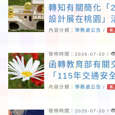
轉知有關簡化「2
設計展在桃園」
及主題角色延伸
內容分類：
學務處公告
/
有
程檔案一份
發佈時間：2026-07-30 /
函轉教育部有關
「115年交通安
材下載連結，請
內容分類：
學務處公告
/
有
「https://reur
下載運用，並配
發佈時間：2026-07-30 /