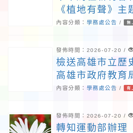
《植地有聲》主
份
內容分類：
學務處公告
/
無
發佈時間：2026-07-20 /
檢送高雄市立歷
高雄市政府教育
「2026高雄國
內容分類：
學務處公告
/
有
雕光見影全國皮
影戲創作比賽暨
發佈時間：2026-07-20 /
實施計畫各1份
轉知運動部辦理「