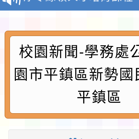
檢送桃園市115學年度
及師生本土語及新住民
115年食農教育專業人
實施要點各1份
程
函轉國家通訊傳播委員會
校園新聞-學務處
鎮韌性（防空）演習－
「115年金融知識線上
園市平鎮區新勢國
速演練執行計畫」
法」
本校115學年度第1學
平鎮區
第3次招考代課鐘點教
檢送「桃園市115學年
告(不再辦理後續甄選)
賽實施要點」1份
本市「115學年度學生
程安排一案