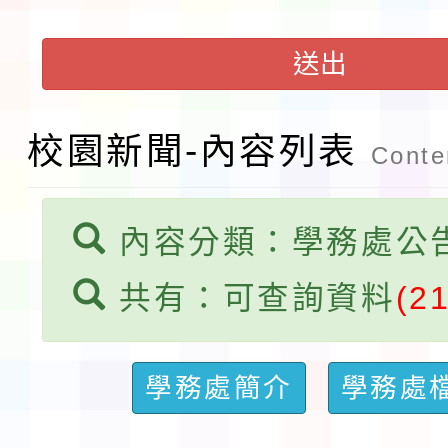
第3次招考代課鐘點教
檢送「桃園市115學年
送出
告(不再辦理後續甄選)
賽實施要點」1份
本市「115學年度學生
校園新聞-內容列表
程安排一案
「桃園市補助參觀特色
Conten
展演活動實施計畫」11
內容分類：學務處公
請一案
共有：可查詢資料
(2
學務處簡介
學務處