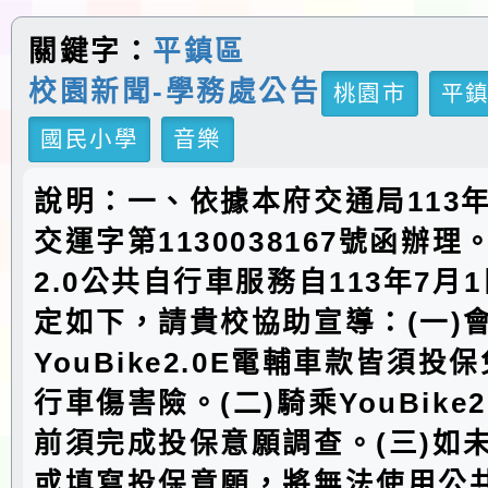
關鍵字：
平鎮區
校園新聞-學務處公告
桃園市
平
國民小學
音樂
說明：一、依據本府交通局113年
交運字第1130038167號函辦
2.0公共自行車服務自113年7月
定如下，請貴校協助宣導：(一)
YouBike2.0E電輔車款皆須投
行車傷害險。(二)騎乘YouBike
前須完成投保意願調查。(三)如
或填寫投保意願，將無法使用公