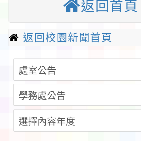
「桃園市補助參觀特色
返回首頁
展演活動實施計畫」11
教育部校安中心白海豚
請一案
報
返回校園新聞首頁
淨零綠領人才培育課程
檢送桃園市115學年度
及師生本土語及新住民
115年食農教育專業人
實施要點各1份
程
函轉國家通訊傳播委員會
鎮韌性（防空）演習－
「115年金融知識線上
速演練執行計畫」
法」
本校115學年度第1學