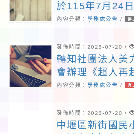
於115年7月24
五）及8月6日
內容分類：
學務處公告
/
無
理「全國學生創
研討會」，即日
發佈時間：2026-07-20 /
免費報名，鼓勵
轉知社團法人美
加，請查照。
會辦理《超人再
500場放映活動
內容分類：
學務處公告
/
有
發佈時間：2026-07-20 /
中壢區新街國民