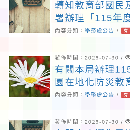
轉知教育部國民
署辦理「115年
民及學前教育署
內容分類：
學務處公告
/
有
等教育建置課程
庫實施計畫」一
發佈時間：2026-07-30 /
校內教師踴躍提
有關本局辦理11
查照。
園在地化防災教
組」撰寫實務工
內容分類：
學務處公告
/
有
分享研討會一案
師報名參加，詳
發佈時間：2026-07-30 /