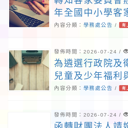
轉知客家委員會辦
年全國中小學客
賽」訂於115年1
內容分類：
學務處公告
/
有
理分區初賽、12
總決賽，請踴躍
發佈時間：2026-07-24 /
為遴選行政院及
兒童及少年福利
相關小組兒少代
內容分類：
學務處公告
/
有
稱中央兒少代表
起至115年8月1
發佈時間：2026-07-24 /
報名一案， 詳
函轉財團法人靖