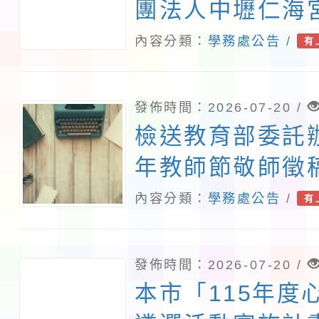
團法人中壢仁海
「115年度第1
內容分類：
學務處公告
/
有
比賽簡章」1份
參加
發佈時間：2026-07-20 /
檢送教育部委託辦
年教師節敬師徵
法及海報各1份
內容分類：
學務處公告
/
有
人員踴躍投稿
發佈時間：2026-07-20 /
本市「115年度