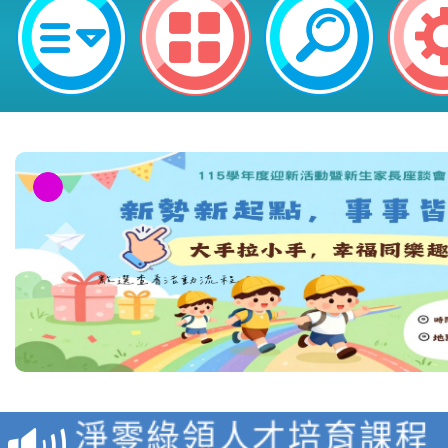
教育部校安中心白海豚
報
淨零綠領人才培育課程