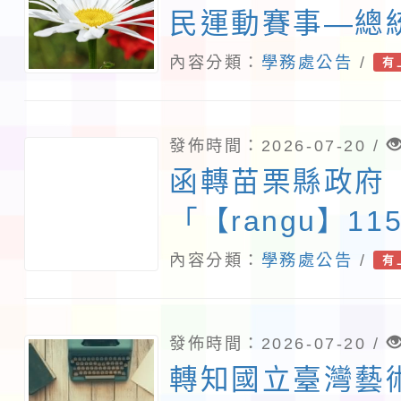
報名
民運動賽事—總
賽」賽事資訊，
內容分類：
學務處公告
/
有
報名參加，請查
發佈時間：2026-07-20 /
函轉苗栗縣政府
「【rangu】1
屆全國原住民族
內容分類：
學務處公告
/
有
活動簡章，請查
發佈時間：2026-07-20 /
轉知國立臺灣藝