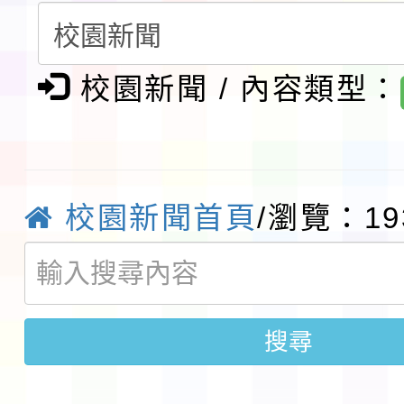
生入學前鑑定事宜
轉知台灣武術協會檢送「
校園新聞 / 內容類型：
月29日中正盃決賽暨國
「抗生素聰明用，防疫
術精英錦標賽」
動」插畫徵件活動
淨零綠生活教案入校路
會
地景藝術節教師研習
校園新聞首頁
/瀏覽：19
115年8月22日(星期六)
桃園市孔廟祈福系列活
「2026桃園藝術巡演
搜尋
開 智慧啟航」
轉知國立東華大學辦理