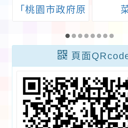
設
「桃園市政府原
年
住民族教育資源
段
中心114學年度
工作計畫/3-2 辦
頁面QRcod
理原住民族教育
相關研習及活
動」族語老師增
能工作坊（主
題：族語教學評