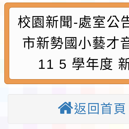
術精英錦標賽」
動」插畫徵件活動
淨零綠生活教案入校路
會
校園新聞-處室公
地景藝術節教師研習
115年8月22日(星期六)
市新勢國小藝才
桃園市孔廟祈福系列活
「2026桃園藝術巡演
11 5 學年度 
開 智慧啟航」
轉知國立東華大學辦理
共學行動站」第二階段
教育部校安中心白海豚
習海報及各區簡章
報
淨零綠領人才培育課程
返回首頁
116學年度國民中學各