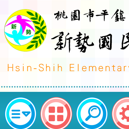
桃園市新勢國小藝才音樂班 11 5 學
班生開缺總表-桃園市平鎮區新勢國