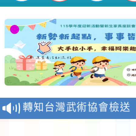
116學年度國民中學各
生入學前鑑定事宜
轉知台灣武術協會檢送「
月29日中正盃決賽暨國
「抗生素聰明用，防疫