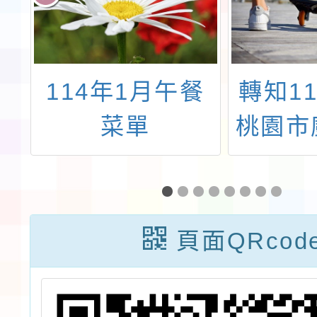
台
114年1月午餐
轉知1
行
菜單
桃園市
4
－學生
室
選
方
頁面QRcod