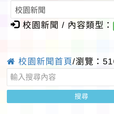
第3次招考代課鐘點教
檢送「桃園市115學年
告(不再辦理後續甄選)
賽實施要點」1份
本市「115學年度學生
校園新聞 / 內容類型：
程安排一案
「桃園市補助參觀特色
展演活動實施計畫」11
社團法人中華民國畫廊
校園新聞首頁
/瀏覽：51
請一案
026 ART TAIPEI
本校115學年度第1學
會」之「藝術教育日」
第2次招考代課鐘點教
115 年度兒童課後照顧
搜尋
告(採1次公告分次招考)
0 小時業訓練課程
轉知本市體育總會划船