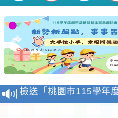
本校115學年度第1學
第3次招考代課鐘點教
檢送「桃園市115學年
告(不再辦理後續甄選)
賽實施要點」1份
本市「115學年度學生