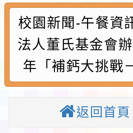
程安排一案
「桃園市補助參觀特色
展演活動實施計畫」11
社團法人中華民國畫廊
校園新聞-午餐資
請一案
026 ART TAIPEI
本校115學年度第1學
法人董氏基金會辦
會」之「藝術教育日」
第2次招考代課鐘點教
115 年度兒童課後照顧
年「補鈣大挑戰
告(採1次公告分次招考)
0 小時業訓練課程
轉知本市體育總會划船
「115年桃園市運動會
「114-115年度COVI
錦標賽」海洋艇及SUP
計畫」公費接種對象擴
115學年度迎新活動暨
返回首頁
域)，申請變更地點
會活動流程表
本校115學年度第1學