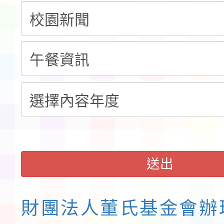
「115年桃園市運動會
「114-115年度COVI
錦標賽」海洋艇及SUP
計畫」公費接種對象擴
115學年度迎新活動暨
域)，申請變更地點
會活動流程表
送出
財團法人董氏基金會辦理