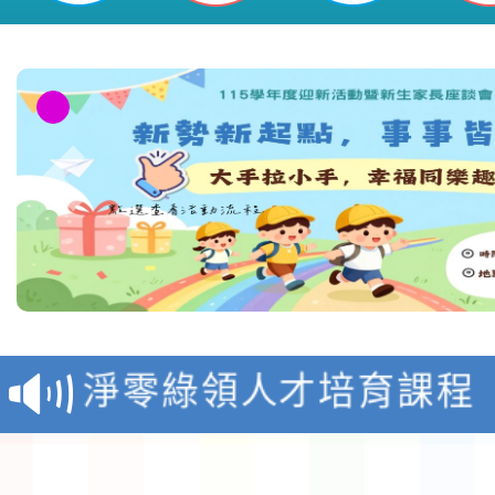
教育部校安中心白海豚
報
淨零綠領人才培育課程
檢送桃園市115學年度