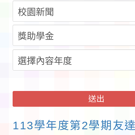
告(不再辦理後續甄選)
賽實施要點」1份
本市「115學年度學生
程安排一案
「桃園市補助參觀特色
展演活動實施計畫」11
請一案
送出
113學年度第2學期友