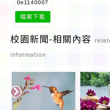
0e1140007
314attach
檔案下載
1
校園新聞-相關內容
rela
information