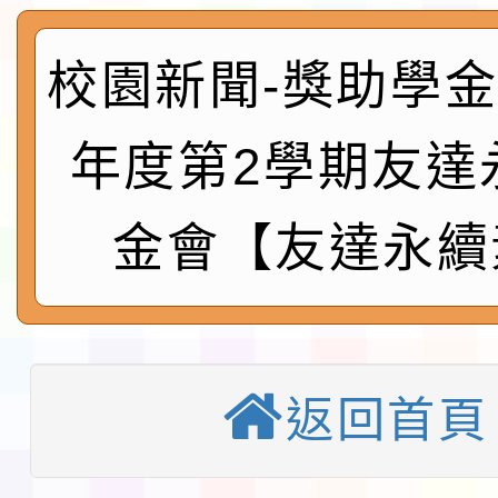
及師生本土語及新住民
115年食農教育專業人
實施要點各1份
程
校園新聞-獎助學金:
函轉國家通訊傳播委員會
鎮韌性（防空）演習－
「115年金融知識線上
年度第2學期友達
速演練執行計畫」
法」
本校115學年度第1學
金會【友達永續
第3次招考代課鐘點教
檢送「桃園市115學年
告(不再辦理後續甄選)
賽實施要點」1份
本市「115學年度學生
程安排一案
「桃園市補助參觀特色
返回首頁
展演活動實施計畫」11
教育部校安中心白海豚