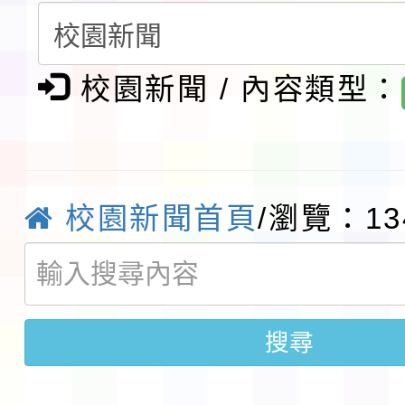
請一案
報
淨零綠領人才培育課程
校園新聞 / 內容類型：
檢送桃園市115學年度
及師生本土語及新住民
115年食農教育專業人
實施要點各1份
程
函轉國家通訊傳播委員會
校園新聞首頁
/瀏覽：13
鎮韌性（防空）演習－
「115年金融知識線上
速演練執行計畫」
法」
本校115學年度第1學
搜尋
第3次招考代課鐘點教
檢送「桃園市115學年