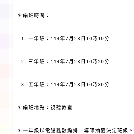
＊編班時間：
一年級
：
年
月
日
時
分
1.
114
7
28
10
10
三年級：
年
月
日
時
分
2.
114
7
28
10
20
五年級：
年
月
日
時
分
3.
114
7
28
10
30
＊編班地點：視聽教室
＊一年級以電腦亂數編排，導師抽籤決定班級
。