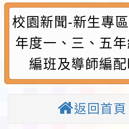
程安排一案
「桃園市補助參觀特色
展演活動實施計畫」11
社團法人中華民國畫廊
校園新聞-新生專區:
請一案
026 ART TAIPEI
本校115學年度第1學
年度一、三、五年
會」之「藝術教育日」
第2次招考代課鐘點教
115 年度兒童課後照顧
編班及導師編配
告(採1次公告分次招考)
0 小時業訓練課程
轉知本市體育總會划船
「115年桃園市運動會
「114-115年度COVI
錦標賽」海洋艇及SUP
計畫」公費接種對象擴
115學年度迎新活動暨
返回首頁
域)，申請變更地點
會活動流程表
本校115學年度第1學