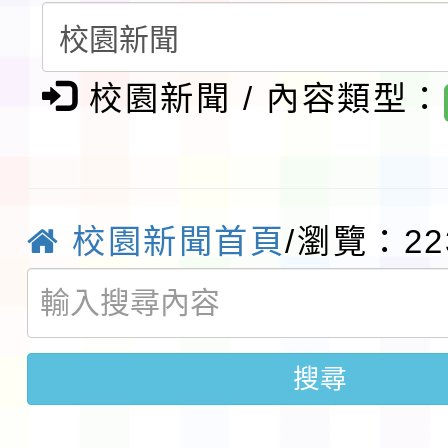
第3次招考代課鐘點教
檢送「桃園市115學年
告(不再辦理後續甄選)
賽實施要點」1份
本市「115學年度學生
校園新聞 / 內容類型：
程安排一案
「桃園市補助參觀特色
展演活動實施計畫」11
社團法人中華民國畫廊
校園新聞首頁
/瀏覽：22
請一案
026 ART TAIPEI
本校115學年度第1學
會」之「藝術教育日」
第2次招考代課鐘點教
115 年度兒童課後照顧
搜尋
告(採1次公告分次招考)
0 小時業訓練課程
轉知本市體育總會划船