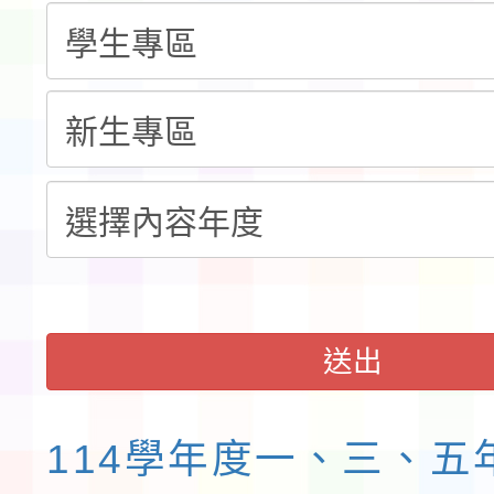
「115年桃園市運動會
「114-115年度COVI
錦標賽」海洋艇及SUP
計畫」公費接種對象擴
115學年度迎新活動暨
域)，申請變更地點
會活動流程表
送出
114學年度一、三、五