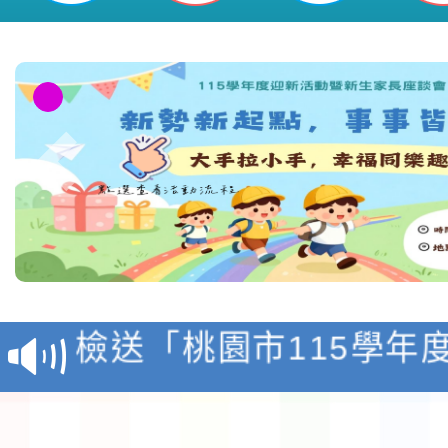
本校115學年度第1學
第3次招考代課鐘點教
檢送「桃園市115學年
告(不再辦理後續甄選)
賽實施要點」1份
本市「115學年度學生