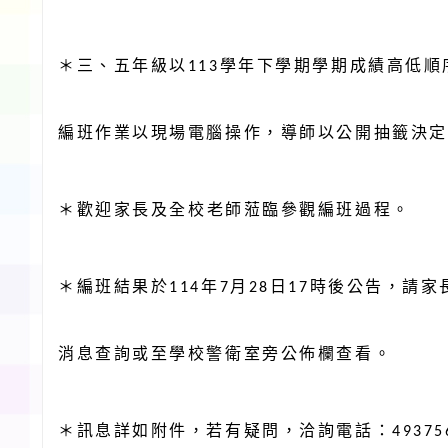
＊三、五年
級以
學年下學期學期成績高低順
113
編班作業以現場電腦操作，導師以公開抽籤決定
＊歡迎家長及
全校
老師蒞臨參觀編班過程。
＊編班結果於
年
月
日
時後公告，請家
114
7
28
17
消息查詢或至學校警衛室旁公佈欄查看。
＊訊息詳如附件，若有疑問，洽詢電話：
49375