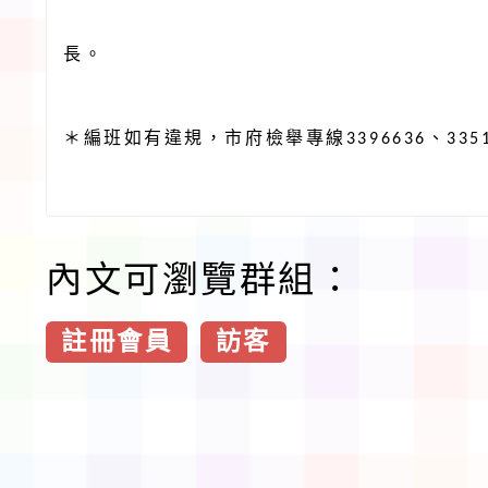
長。
＊編班如有違規，市府檢舉專線
、
3396636
335
內文可瀏覽群組：
註冊會員
訪客