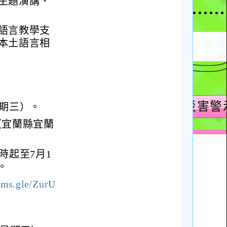
主題演講、
語言教學支
本土語言相
星期三）。
（宜蘭縣宜蘭
時起至7月1
。
orms.gle/ZurU