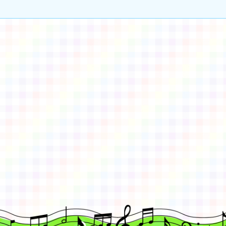
gle、Firefox、Vivaldi、Opera
支援行
 2.5.11
網站語系：zh-TW
eil網站設計工坊
徐嘉裕 Neil hsu