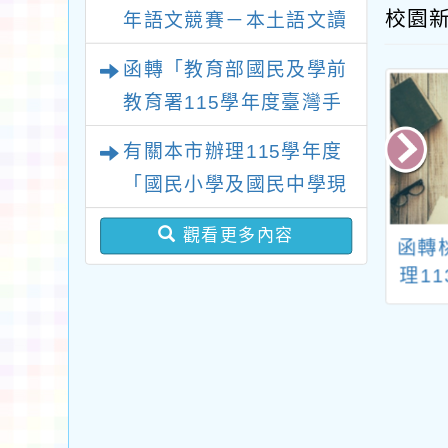
校園
年語文競賽－本土語文讀
者劇場競賽實施計畫」1
函轉「教育部國民及學前
份，請查照。
教育署115學年度臺灣手
語教師及教學支援工作人
有關本市辦理115學年度
員第1次增能暨回訓研習
「國民小學及國民中學現
實施計畫」1份，請貴校
職教師完成臺灣台語/客
惠予轉知並鼓勵所屬教師
觀看更多內容
新北市115年度
桃園市114年度補助
函轉
語中高級以上語言能力認
及教學支援工作人員踴躍
語文（閩南語文
國民中小學教師進行
理1
證考試報名費」補助一
參與，請查照。
語文）教學支援
科學教育專題 研究計
案，詳如說明，請查照。
教學能力認證培
畫
回流研習實施計
請鼓勵所屬踴躍
參加，請查照。