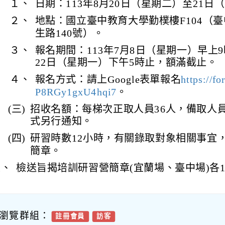
１、
日期：113年8月20日（星期二）至21日
２、
地點：國立臺中教育大學勤樸樓F104（
生路140號）。
３、
報名期間：113年7月8日（星期一）早上
22日（星期一）下午5時止，額滿截止。
４、
報名方式：請上Google表單報名
https://f
P8RGy1gxU4hqi7
。
(三)
招收名額：每梯次正取人員36人，備取人
式另行通知。
(四)
研習時數12小時，有關錄取對象相關事宜
簡章。
五、
檢送旨揭培訓研習營簡章(宜蘭場、臺中場)各
瀏覽群組：
註冊會員
訪客