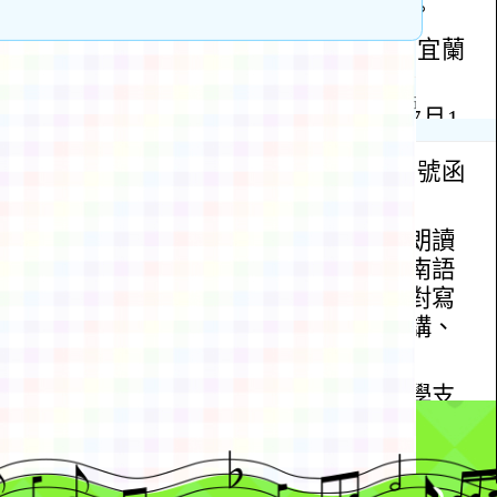
班」、
技資訊
生健
位賦能
育應
及「1
育增
資訊各
動瀏覽裝置