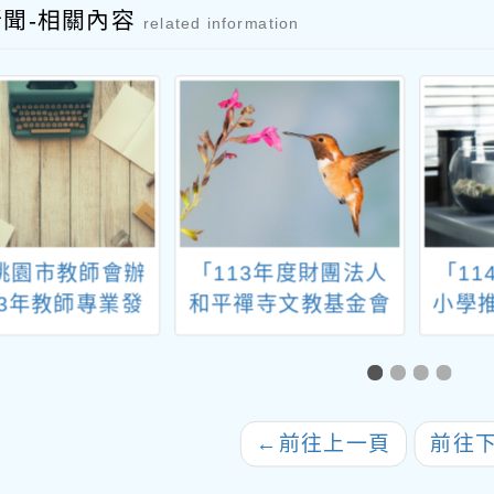
新聞-相關內容
related information
桃園市教師會辦
「113年度財團法人
「1
13年教師專業發
和平禪寺文教基金會
小學
展研習計畫
獎勵教師專題研究及
日實
指導補助」
南語
←
前往上一頁
前往