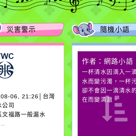
災害警示
隨機小語
作者：網路小語
作者：網路小語
生活是一面鏡子。你對
一杯清水因滴入一
它笑，它就對你笑；你
水而變污濁，一杯
對它哭，它也對你哭。
卻不會因一滴清水
-08-06, 21:26│台灣
在而變清澈。
水公司
區文福路一般漏水
..