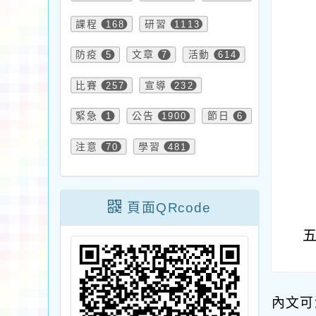
課程
168
研習
1113
防疫
5
文章
7
活動
614
比賽
257
宣導
232
緊急
1
公告
1900
節日
6
注意
70
學習
481
頁面QRcode
內文可