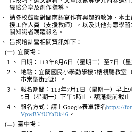
作技巧、選文題材、文章改寫等多元內容進行
經驗分享及創作指導。
三、
請各校鼓勵對閩南語寫作有興趣的教師、本土
援工作人員（支援教師），以及其他有意學習
關知識者踴躍報名。
四、
旨揭培訓營相關資訊如下：
(一)
宜蘭場：
１、
日期：113年8月6日（星期二）至7日（
２、
地點：宜蘭國民小學勤學樓5樓視聽教室
市崇聖街2號）。
３、
報名期間：113年7月1日（星期一）早上9
5日（星期一）下午5時止，額滿提前截止
４、
報名方式：請上Google表單報名
https://f
VpwBVfUYaDk46
。
(二)
臺中場：