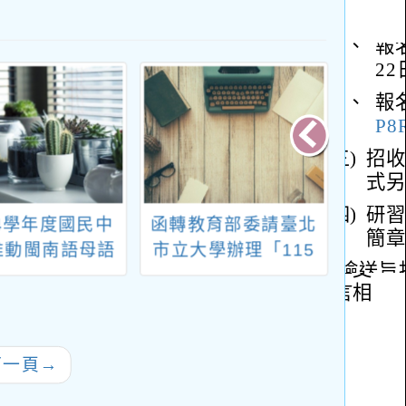
14學年度國民中
函轉教育部委請臺北
轉知
推動閩南語母語
市立大學辦理「115
理「1
施計畫」辦理閩
年度中小學教師專業
法治
母語日典範研習
發展人才培訓課程講
分班」
師增能工作坊」，請
戶外
轉知所轄教師踴躍報
班」、
下一頁
→
名參與，請查照。
會情緒
教育