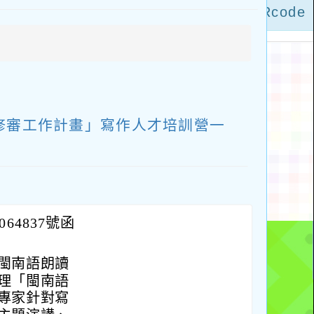
啟
上
方
區
塊
暨修審工作計畫」寫作人才培訓營一
64837號函
閩南語朗讀
理「閩南語
專家針對寫