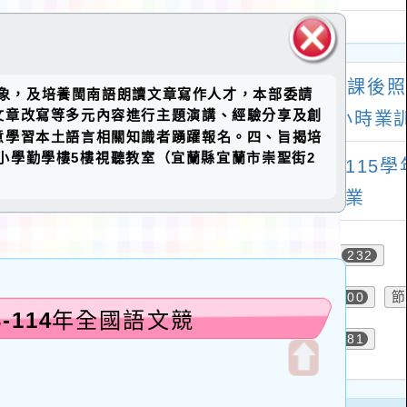
關閉區
參與對象，及培養閩南語朗讀文章寫作人才，本部委請
塊
文章改寫等多元內容進行主題演講、經驗分享及創
意學習本土語言相關知識者踴躍報名。四、旨揭培
民小學勤學樓5樓視聽教室（宜蘭縣宜蘭市崇聖街2
-114年全國語文競
開