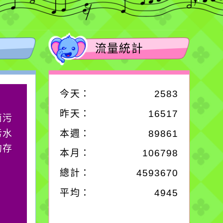
流量統計
今天：
2583
作者：網路小語
昨天：
16517
滴污
在實現理想的路途中，
污水
必須排除一切干擾，特
本週：
89861
的存
別是要看清那些美麗的
本月：
106798
誘惑。
總計：
4593670
平均：
4945