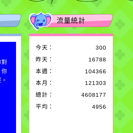
流量統計
今天：
300
作者：網路小語
昨天：
16788
你對
一杯清水因滴入一滴污
；你
水而變污濁，一杯污水
本週：
104366
哭。
卻不會因一滴清水的存
本月：
121303
在而變清澈。
總計：
4608177
平均：
4956