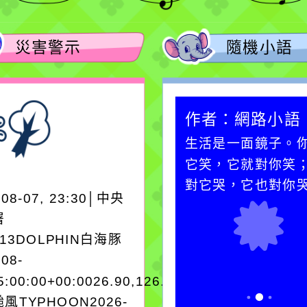
災害警示
隨機小語
作者：網路小語
作者：網路小語
在實現理想的路途中，
生活是一面鏡子。
必須排除一切干擾，特
它笑，它就對你笑
別是要看清那些美麗的
對它哭，它也對你
-08-07, 23:30│中央
誘惑。
署
A13DOLPHIN白海豚
-08-
5:00:00+00:0026.90,126.604050950280
風TYPHOON2026-