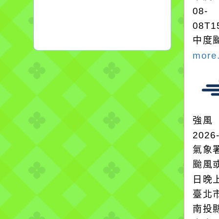
08-
08T1
中度颱
more.
強風
2026
氣象
颱風
日晚
臺北
南投