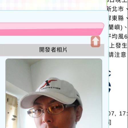
u
開發者相片
開
啟
上
方
區
塊