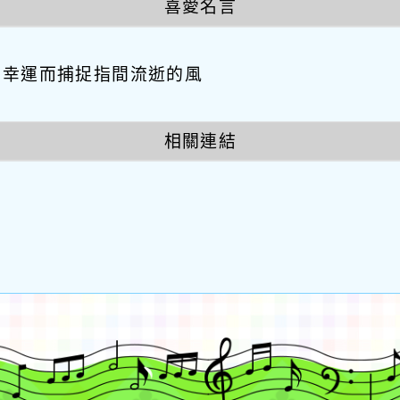
喜愛名言
因幸運而捕捉指間流逝的風
相關連結