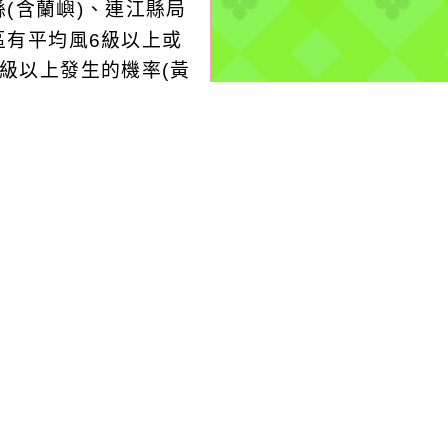
縣(含蘭嶼)、連江縣局
區有平均風6級以上或
8級以上發生的機率(黃
號)，請注意。
..
-08-07, 17:46│台灣
水公司
高自來水普及率，辦理
路123號青埔里區域停
工改接作業。
more...