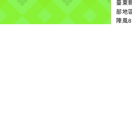
臺東
部地
陣風
色燈
more.
停水
2026
自來
為提
青昇
水施