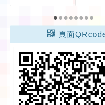
明
學年度體育班新
年度本
生 入學 暨 轉
充教材
班 轉 學 甄 選
學活動
頁面QRcod
簡章
活動」
件一案
宣導