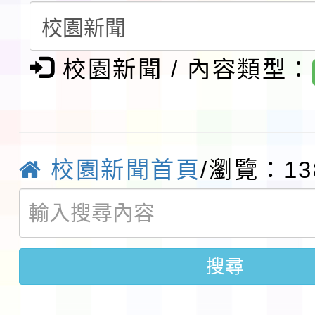
請一案
報
淨零綠領人才培育課程
校園新聞 / 內容類型：
檢送桃園市115學年度
及師生本土語及新住民
115年食農教育專業人
實施要點各1份
程
函轉國家通訊傳播委員會
校園新聞首頁
/瀏覽：13
鎮韌性（防空）演習－
「115年金融知識線上
速演練執行計畫」
法」
本校115學年度第1學
搜尋
第3次招考代課鐘點教
檢送「桃園市115學年