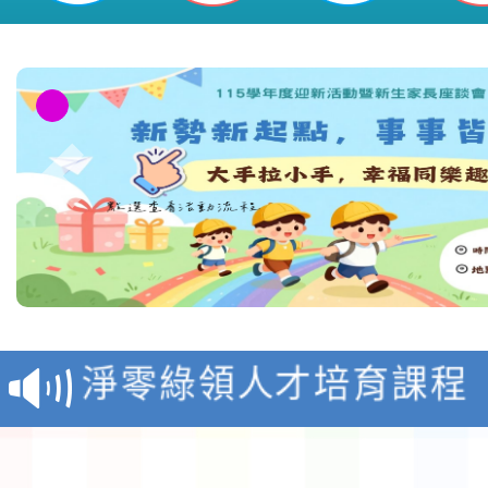
教育部校安中心白海豚
報
淨零綠領人才培育課程
檢送桃園市115學年度