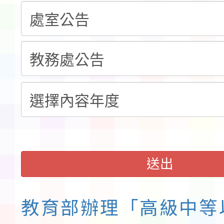
告(不再辦理後續甄選)
賽實施要點」1份
本市「115學年度學生
程安排一案
「桃園市補助參觀特色
展演活動實施計畫」11
請一案
送出
教育部辦理「高級中等