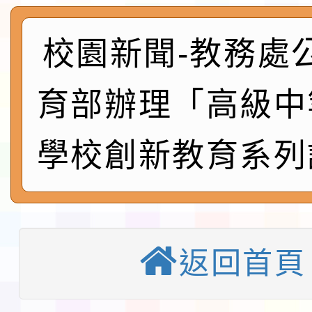
及師生本土語及新住民
115年食農教育專業人
實施要點各1份
程
校園新聞-教務處
函轉國家通訊傳播委員會
鎮韌性（防空）演習－
「115年金融知識線上
育部辦理「高級中
速演練執行計畫」
法」
本校115學年度第1學
學校創新教育系列
第3次招考代課鐘點教
檢送「桃園市115學年
告(不再辦理後續甄選)
賽實施要點」1份
本市「115學年度學生
程安排一案
「桃園市補助參觀特色
返回首頁
展演活動實施計畫」11
教育部校安中心白海豚