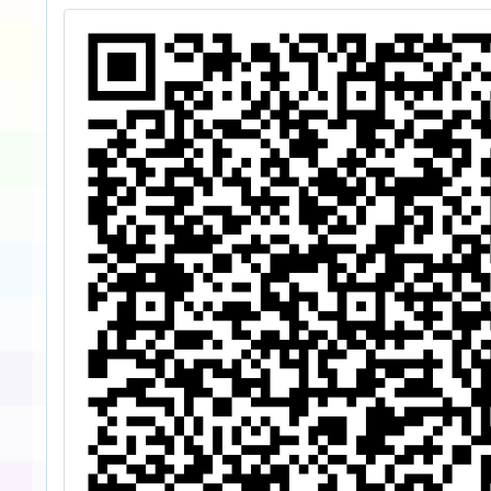
EECC的視野看
言能
「關係(R)」(含
EECC第一代教
學撲克牌簡
介)」