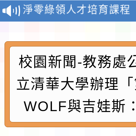
報
淨零綠領人才培育課程
檢送桃園市115學年度
及師生本土語及新住民
115年食農教育專業人
實施要點各1份
程
校園新聞-教務處
函轉國家通訊傳播委員會
鎮韌性（防空）演習－
「115年金融知識線上
立清華大學辦理「
速演練執行計畫」
法」
本校115學年度第1學
WOLF與吉娃斯
第3次招考代課鐘點教
檢送「桃園市115學年
告(不再辦理後續甄選)
賽實施要點」1份
本市「115學年度學生