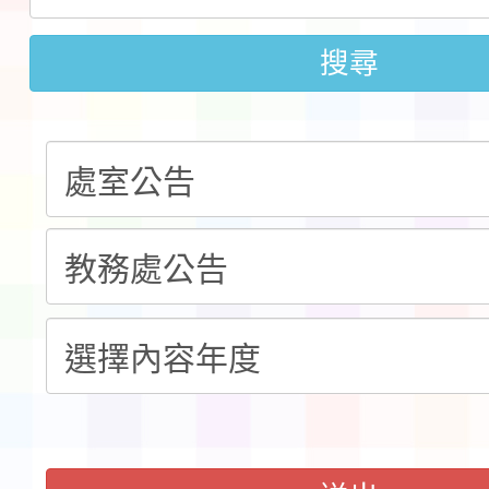
速演練執行計畫」
法」
本校115學年度第1學
搜尋
第3次招考代課鐘點教
檢送「桃園市115學年
告(不再辦理後續甄選)
賽實施要點」1份
本市「115學年度學生
程安排一案
「桃園市補助參觀特色
展演活動實施計畫」11
請一案