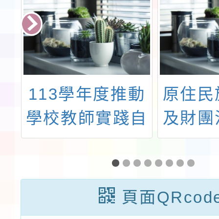
概
113學年度推動
原住民
學校教師實踐自
及財團
主活化教學計
民族語
畫-桃園EECC數
展基金
學社群假日共備
理「1
頁面QRcod
「主題~從
2次原