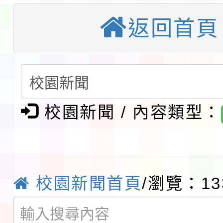
程安排一案
「桃園市補助參觀特色
返回首頁
展演活動實施計畫」11
教育部校安中心白海豚
請一案
報
淨零綠領人才培育課程
校園新聞 / 內容類型：
檢送桃園市115學年度
及師生本土語及新住民
115年食農教育專業人
實施要點各1份
程
函轉國家通訊傳播委員會
校園新聞首頁
/瀏覽：13
鎮韌性（防空）演習－
「115年金融知識線上