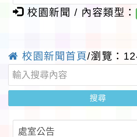
校園新聞 / 內容類型：
檢送桃園市115學年度
及師生本土語及新住民
115年食農教育專業人
實施要點各1份
程
函轉國家通訊傳播委員會
校園新聞首頁
/瀏覽：12
鎮韌性（防空）演習－
「115年金融知識線上
速演練執行計畫」
法」
本校115學年度第1學
搜尋
第3次招考代課鐘點教
檢送「桃園市115學年
告(不再辦理後續甄選)
賽實施要點」1份
本市「115學年度學生