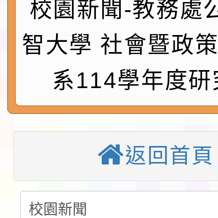
實施要點各1份
程
校園新聞-教務處
函轉國家通訊傳播委員會
鎮韌性（防空）演習－
「115年金融知識線上
智大學 社會暨政
速演練執行計畫」
法」
本校115學年度第1學
系114學年度研
第3次招考代課鐘點教
檢送「桃園市115學年
告(不再辦理後續甄選)
賽實施要點」1份
本市「115學年度學生
程安排一案
「桃園市補助參觀特色
返回首頁
展演活動實施計畫」11
教育部校安中心白海豚
請一案
報
淨零綠領人才培育課程