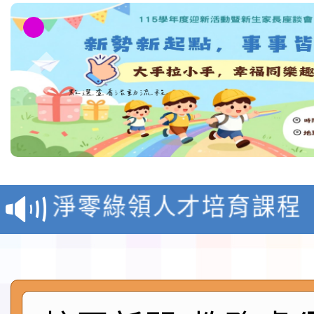
教育部校安中心白海豚
報
淨零綠領人才培育課程
檢送桃園市115學年度
及師生本土語及新住民
115年食農教育專業人