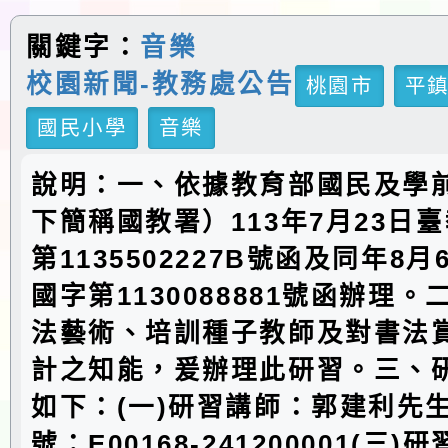
關鍵字：
音樂
校園新聞-教務處公告
桃園市
平
國民小學
音樂
說明：一、依據教育部國民及學
下簡稱國教署）113年7月23日
第1135502227B號函及同年8
國字第1130088881號函辦理
法藝術、培訓種子教師及對書法
計之知能，爰辦理此研習。三、
如下：(一)研習講師：郭建利先生
號：E00168-241200001(三)