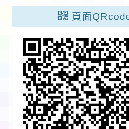
的
數學科起承轉
文教學
頁面QRcod
顧
合-桃園EECC數
增能
子
學社群2場假日
共備「數學科結
勵
合AI提升數學教
代
學力」研習，敬
教
請鼓勵貴校教師
參
踴躍報名參加，
。
請查照。