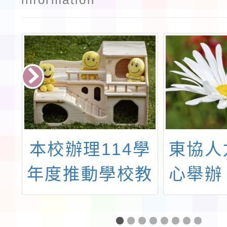
培
本校辦理114學
東協人
鄉
年度推動學校教
心舉辦
畫
師實踐自主活化
任實
一
教學計畫—夢N-
202