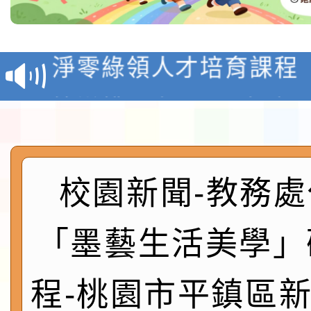
教育部校安中心白海豚
報
淨零綠領人才培育課程
檢送桃園市115學年度
及師生本土語及新住民
115年食農教育專業人
實施要點各1份
程
函轉國家通訊傳播委員會
校園新聞-教務處
鎮韌性（防空）演習－
「115年金融知識線上
「墨藝生活美學」
速演練執行計畫」
法」
本校115學年度第1學
程-桃園市平鎮區
第3次招考代課鐘點教
檢送「桃園市115學年