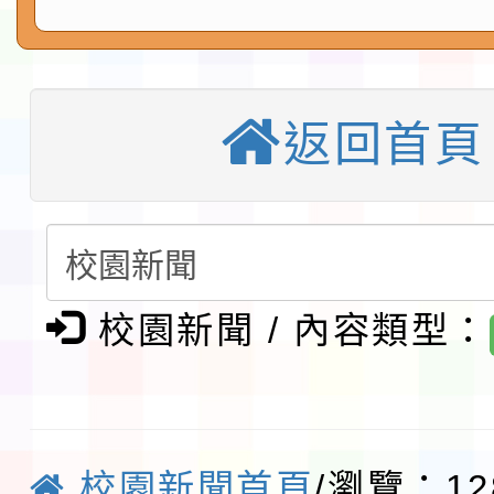
告(不再辦理後續甄選)
賽實施要點」1份
本市「115學年度學生
程安排一案
「桃園市補助參觀特色
返回首頁
展演活動實施計畫」11
教育部校安中心白海豚
請一案
報
淨零綠領人才培育課程
檢送桃園市115學年度
校園新聞 / 內容類型：
及師生本土語及新住民
115年食農教育專業人
實施要點各1份
程
函轉國家通訊傳播委員會
校園新聞首頁
/瀏覽：12