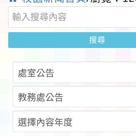
鎮韌性（防空）演習－
「115年金融知識線上
速演練執行計畫」
法」
本校115學年度第1學
搜尋
第3次招考代課鐘點教
檢送「桃園市115學年
告(不再辦理後續甄選)
賽實施要點」1份
本市「115學年度學生
程安排一案
「桃園市補助參觀特色
展演活動實施計畫」11
請一案