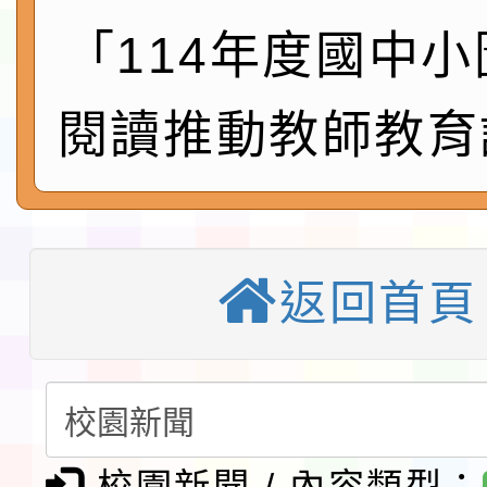
115年8月22日(星期六)
「114年度國中
桃園市孔廟祈福系列活
「2026桃園藝術巡演
閱讀推動教師教育
開 智慧啟航」
轉知國立東華大學辦理
共學行動站」第二階段
教育部校安中心白海豚
習海報及各區簡章
報
淨零綠領人才培育課程
返回首頁
116學年度國民中學各
生入學前鑑定事宜
轉知台灣武術協會檢送「
月29日中正盃決賽暨國
「抗生素聰明用，防疫
校園新聞 / 內容類型：