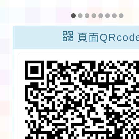
分
「113學年度廣
「越來
小
達《游於智》計
競賽單
單
畫甄選」
影
頁面QRcod