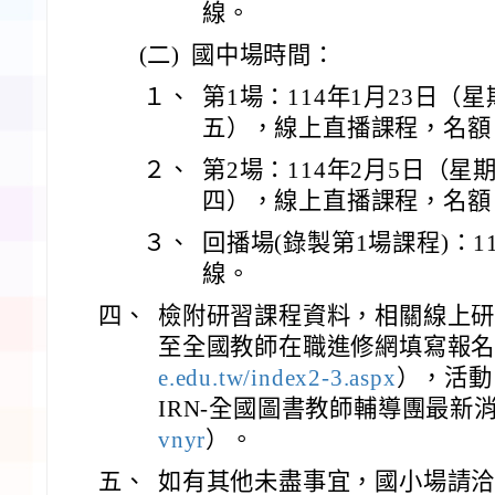
線。
(二)
國中場時間：
１、
第1場：114年1月23日（
五），線上直播課程，名額：
２、
第2場：114年2月5日（星
四），線上直播課程，名額：
３、
回播場(錄製第1場課程)：11
線。
四、
檢附研習課程資料，相關線上
至全國教師在職進修網填寫報
e.edu.tw/index2-3.aspx
），活動
IRN-全國圖書教師輔導團最新
vnyr
）。
五、
如有其他未盡事宜，國小場請