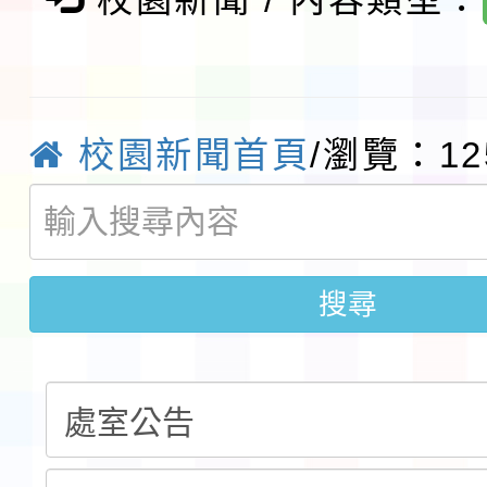
術精英錦標賽」
動」插畫徵件活動
淨零綠生活教案入校路
會
地景藝術節教師研習
校園新聞首頁
/瀏覽：12
115年8月22日(星期六)
桃園市孔廟祈福系列活
「2026桃園藝術巡演
搜尋
開 智慧啟航」
轉知國立東華大學辦理
共學行動站」第二階段
教育部校安中心白海豚
習海報及各區簡章
報
淨零綠領人才培育課程