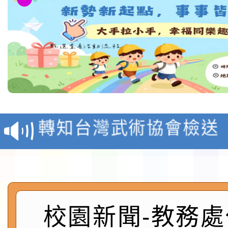
116學年度國民中學各
生入學前鑑定事宜
轉知台灣武術協會檢送「
月29日中正盃決賽暨國
「抗生素聰明用，防疫
術精英錦標賽」
動」插畫徵件活動
淨零綠生活教案入校路
會
地景藝術節教師研習
校園新聞-教務處