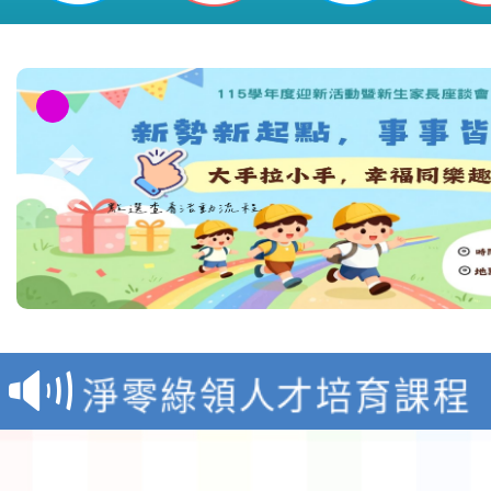
教育部校安中心白海豚
報
淨零綠領人才培育課程
檢送桃園市115學年度