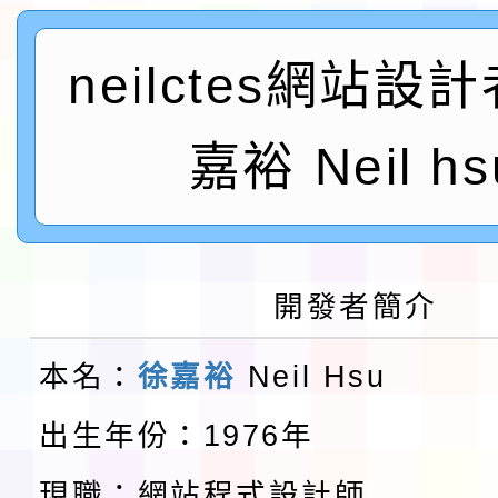
及師生本土語及新住民
115年食農教育專業人
neilctes網站設
實施要點各1份
程
函轉國家通訊傳播委員會
鎮韌性（防空）演習－
「115年金融知識線上
嘉裕 Neil hs
速演練執行計畫」
法」
本校115學年度第1學
第3次招考代課鐘點教
檢送「桃園市115學年
開發者簡介
告(不再辦理後續甄選)
賽實施要點」1份
本市「115學年度學生
本名：
徐嘉裕
Neil Hsu
程安排一案
「桃園市補助參觀特色
出生年份：1976年
展演活動實施計畫」11
教育部校安中心白海豚
現職：網站程式設計師