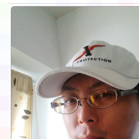
告(不再辦理後續甄選)
賽實施要點」1份
本市「115學年度學生
程安排一案
「桃園市補助參觀特色
展演活動實施計畫」11
請一案