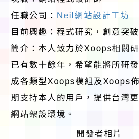
請一案
報
淨零綠領人才培育課程
任職公司：
Neil網站設計工坊
目前興趣：程式研究，創意突
檢送桃園市115學年度
簡介：本人致力於Xoops相關
及師生本土語及新住民
115年食農教育專業人
已有數十餘年，希望能將所研
實施要點各1份
程
函轉國家通訊傳播委員會
成各類型Xoops模組及Xoop
鎮韌性（防空）演習－
「115年金融知識線上
期支持本人的用戶，提供台灣更
速演練執行計畫」
法」
本校115學年度第1學
網站架設環境。
第3次招考代課鐘點教
檢送「桃園市115學年
開發者相片