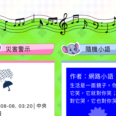
災害警示
隨機小語
作者：網路小語
作者：網路小語
在實現理想的路途中，
生活是一面鏡子。
必須排除一切干擾，特
它笑，它就對你笑
別是要看清那些美麗的
對它哭，它也對你
-08-08, 03:20│中央
誘惑。
署