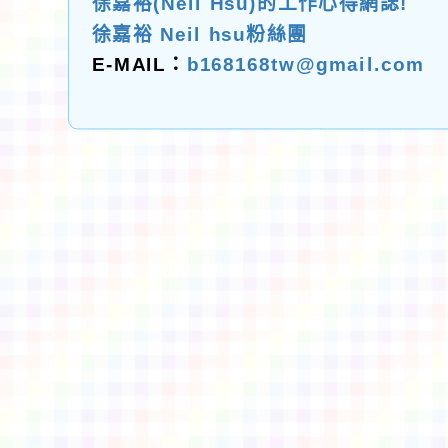
徐嘉裕(Neil Hsu)的工作心得網誌!
徐嘉裕 Neil hsu粉絲團
E-MAIL：
b168168tw@gmail.com
佈景版本：
neilctes
適用瀏覽器：Edge、Goo
Xoops版本：
XOOPS
Xoops
網站設計
：
N
Xoops網站設計者：