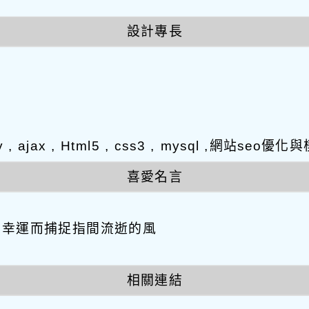
設計專長
y , ajax , Html5 , css3 , mysql ,網站s
喜愛名言
因幸運而捕捉指間流逝的風
相關連結