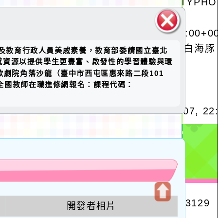
關閉區
職教師及教育行政人員美戚素養，教育部委請國立臺北
塊
感資源以提供學生更豐富、啟發性的學習體驗與環
家歌劇院角落沙龍（臺中市西屯區惠來路二段101
、全國教師在職進修網報名：課程代碼：
u
開發者相片
開