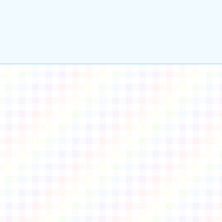
gle、Firefox、Vivaldi、Opera
支援行
 2.5.11
網站語系：zh-TW
eil網站設計工坊
徐嘉裕 Neil hsu