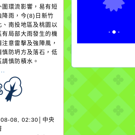
外圍環流影響，易有短
降雨，今(8)日新竹
化、南投地區及桃園以
區有局部大雨發生的機
請注意雷擊及強陣風，
請慎防坍方及落石，低
區請慎防積水。
..
-08-08, 02:30│中央
署