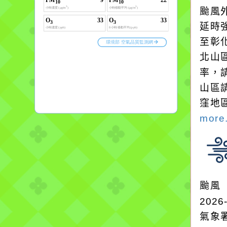
颱風
延時強
至彰
北山
率，
山區
窪地
more.
颱風
2026
氣象