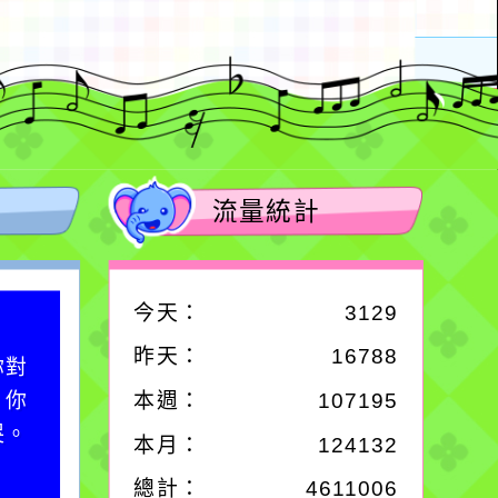
流量統計
今天：
3129
作者：網路小語
昨天：
16788
你對
一杯清水因滴入一滴污
；你
水而變污濁，一杯污水
本週：
107195
哭。
卻不會因一滴清水的存
本月：
124132
在而變清澈。
總計：
4611006