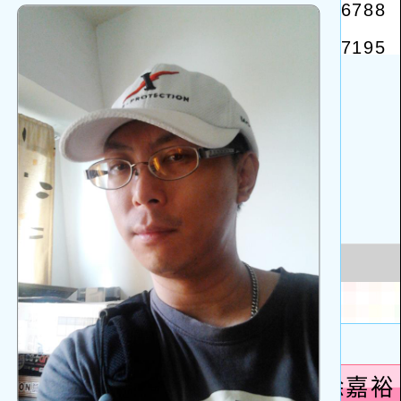
啟
上
方
區
塊