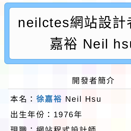
及師生本土語及新住民
115年食農教育專業人
neilctes網站設
實施要點各1份
程
函轉國家通訊傳播委員會
鎮韌性（防空）演習－
嘉裕 Neil hs
「115年金融知識線上
速演練執行計畫」
法」
本校115學年度第1學
第3次招考代課鐘點教
檢送「桃園市115學年
開發者簡介
告(不再辦理後續甄選)
賽實施要點」1份
本市「115學年度學生
本名：
徐嘉裕
Neil Hsu
程安排一案
「桃園市補助參觀特色
出生年份：1976年
展演活動實施計畫」11
教育部校安中心白海豚
現職：網站程式設計師