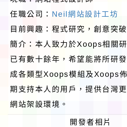
請一案
任職公司：
Neil網站設計工坊
報
淨零綠領人才培育課程
目前興趣：程式研究，創意突
檢送桃園市115學年度
簡介：本人致力於Xoops相關
及師生本土語及新住民
115年食農教育專業人
已有數十餘年，希望能將所研
實施要點各1份
程
函轉國家通訊傳播委員會
成各類型Xoops模組及Xoop
鎮韌性（防空）演習－
「115年金融知識線上
期支持本人的用戶，提供台灣更
速演練執行計畫」
法」
本校115學年度第1學
網站架設環境。
第3次招考代課鐘點教
檢送「桃園市115學年
開發者相片