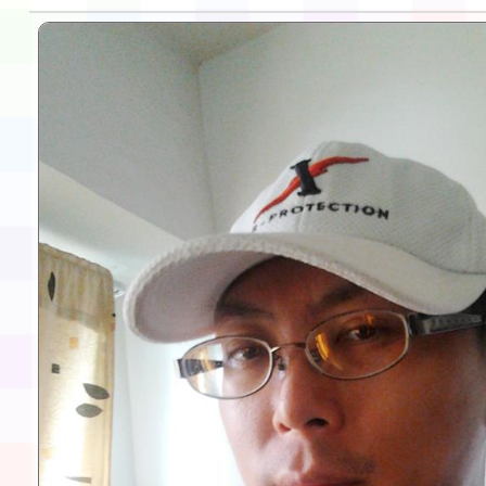
告(不再辦理後續甄選)
賽實施要點」1份
本市「115學年度學生
程安排一案
「桃園市補助參觀特色
展演活動實施計畫」11
請一案