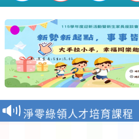
教育部校安中心白海豚
報
淨零綠領人才培育課程
檢送桃園市115學年度