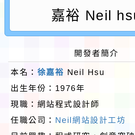
鎮韌性（防空）演習－
「115年金融知識線上
嘉裕 Neil hs
速演練執行計畫」
法」
本校115學年度第1學
第3次招考代課鐘點教
檢送「桃園市115學年
開發者簡介
告(不再辦理後續甄選)
賽實施要點」1份
本市「115學年度學生
本名：
徐嘉裕
Neil Hsu
程安排一案
「桃園市補助參觀特色
出生年份：1976年
展演活動實施計畫」11
教育部校安中心白海豚
現職：網站程式設計師
請一案
報
淨零綠領人才培育課程
任職公司：
Neil網站設計工坊