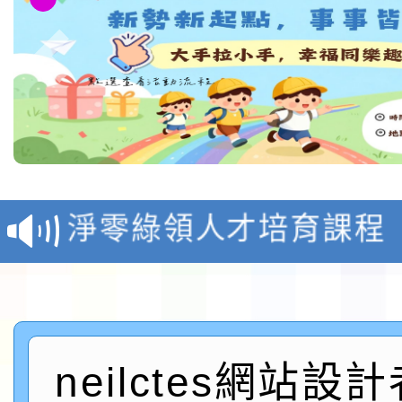
教育部校安中心白海豚
報
淨零綠領人才培育課程
檢送桃園市115學年度
及師生本土語及新住民
115年食農教育專業人
實施要點各1份
程
neilctes網站設
函轉國家通訊傳播委員會