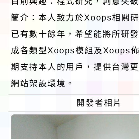
檢送桃園市115學年度
目前興趣：程式研究，創意突
及師生本土語及新住民
簡介：本人致力於Xoops相關
115年食農教育專業人
已有數十餘年，希望能將所研
實施要點各1份
程
函轉國家通訊傳播委員會
成各類型Xoops模組及Xoop
鎮韌性（防空）演習－
「115年金融知識線上
期支持本人的用戶，提供台灣更
速演練執行計畫」
法」
本校115學年度第1學
網站架設環境。
第3次招考代課鐘點教
檢送「桃園市115學年
開發者相片
告(不再辦理後續甄選)
賽實施要點」1份
本市「115學年度學生
程安排一案
「桃園市補助參觀特色