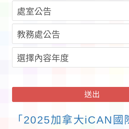
程安排一案
「桃園市補助參觀特色
展演活動實施計畫」11
社團法人中華民國畫廊
請一案
026 ART TAIPEI
會」之「藝術教育日」
送出
「2025加拿大iCAN