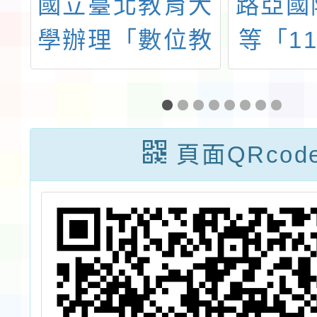
活
國立臺北教育大
路亞國
－
學辦理「數位教
等「1
園
學分享共備工作
IBMY
資
坊：樂高積木與
際教
計
自然科結合」活
座」，
頁面QRcod
程
動
師生及
研
參加，
2
辦