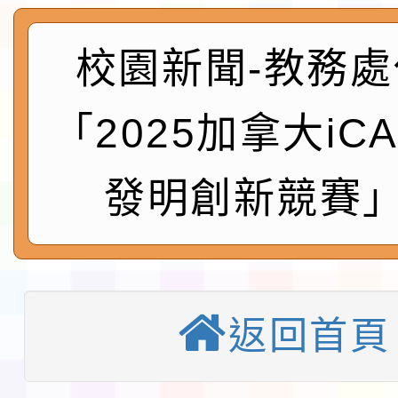
實施要點各1份
程
函轉國家通訊傳播委員會
校園新聞-教務處
鎮韌性（防空）演習－
「115年金融知識線上
速演練執行計畫」
法」
本校115學年度第1學
「2025加拿大iC
第3次招考代課鐘點教
檢送「桃園市115學年
發明創新競賽」
告(不再辦理後續甄選)
賽實施要點」1份
本市「115學年度學生
程安排一案
「桃園市補助參觀特色
展演活動實施計畫」11
返回首頁
社團法人中華民國畫廊
請一案
026 ART TAIPEI
淨零綠領人才培育課程