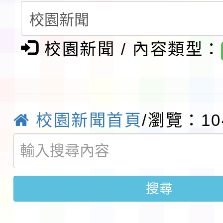
會」之「藝術教育日」
檢送桃園市115學年度
校園新聞 / 內容類型：
及師生本土語及新住民
115年食農教育專業人
實施要點各1份
程
函轉國家通訊傳播委員會
鎮韌性（防空）演習－
「115年金融知識線上
校園新聞首頁
/瀏覽：10
速演練執行計畫」
法」
本校115學年度第1學
第3次招考代課鐘點教
檢送「桃園市115學年
搜尋
告(不再辦理後續甄選)
賽實施要點」1份
本市「115學年度學生