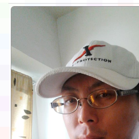
告(不再辦理後續甄選)
賽實施要點」1份
本市「115學年度學生
程安排一案
「桃園市補助參觀特色
展演活動實施計畫」11
請一案