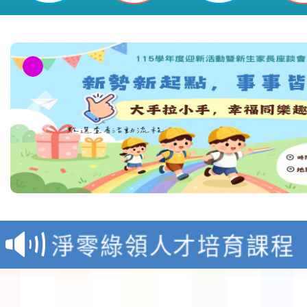
教育部校安中心白海豚
報
淨零綠領人才培育課程
檢送桃園市115學年度