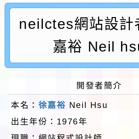
及師生本土語及新住民
115年食農教育專業人
neilctes網站設
實施要點各1份
程
函轉國家通訊傳播委員會
鎮韌性（防空）演習－
「115年金融知識線上
嘉裕 Neil hs
速演練執行計畫」
法」
本校115學年度第1學
第3次招考代課鐘點教
檢送「桃園市115學年
開發者簡介
告(不再辦理後續甄選)
賽實施要點」1份
本市「115學年度學生
本名：
徐嘉裕
Neil Hsu
程安排一案
「桃園市補助參觀特色
出生年份：1976年
展演活動實施計畫」11
教育部校安中心白海豚
現職：網站程式設計師