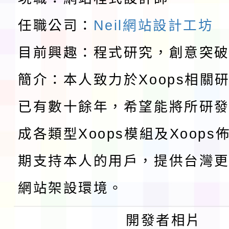
請一案
報
淨零綠領人才培育課程
任職公司：
Neil網站設計工坊
目前興趣：程式研究，創意突
檢送桃園市115學年度
簡介：本人致力於Xoops相關
及師生本土語及新住民
115年食農教育專業人
已有數十餘年，希望能將所研
實施要點各1份
程
函轉國家通訊傳播委員會
成各類型Xoops模組及Xoop
鎮韌性（防空）演習－
「115年金融知識線上
期支持本人的用戶，提供台灣更
速演練執行計畫」
法」
本校115學年度第1學
網站架設環境。
第3次招考代課鐘點教
檢送「桃園市115學年
開發者相片