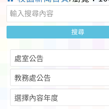
桃園市孔廟祈福系列活
「2026桃園藝術巡演
開 智慧啟航」
轉知國立東華大學辦理
搜尋
共學行動站」第二階段
教育部校安中心白海豚
習海報及各區簡章
報
淨零綠領人才培育課程
檢送桃園市115學年度
及師生本土語及新住民
實施要點各1份