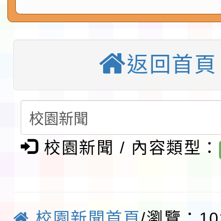
教育部校安中心白海豚
習海報及各區簡章
報
淨零綠領人才培育課程
檢送桃園市115學年度
返回首頁
及師生本土語及新住民
轉知台灣武術協會檢送「
實施要點各1份
月29日中正盃決賽暨國
「抗生素聰明用，防疫
術精英錦標賽」
動」插畫徵件活動
校園新聞 / 內容類型：
淨零綠生活教案入校路
會
地景藝術節教師研習
115年8月22日(星期六)
校園新聞首頁
/瀏覽：10