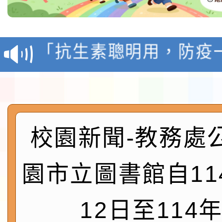
轉知台灣武術協會檢送「
月29日中正盃決賽暨國
「抗生素聰明用，防疫
術精英錦標賽」
動」插畫徵件活動
淨零綠生活教案入校路
會
地景藝術節教師研習
115年8月22日(星期六)
校園新聞-教務處
桃園市孔廟祈福系列活
「2026桃園藝術巡演
園市立圖書館自11
開 智慧啟航」
轉知國立東華大學辦理
12日至114年
共學行動站」第二階段