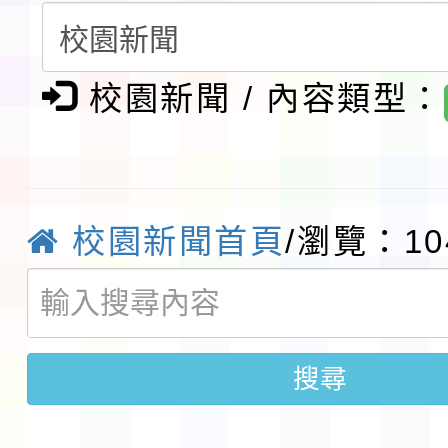
請一案
報
淨零綠領人才培育課程
校園新聞 / 內容類型：
檢送桃園市115學年度
及師生本土語及新住民
115年食農教育專業人
實施要點各1份
程
函轉國家通訊傳播委員會
校園新聞首頁
/瀏覽：10
鎮韌性（防空）演習－
「115年金融知識線上
速演練執行計畫」
法」
本校115學年度第1學
搜尋
第3次招考代課鐘點教
檢送「桃園市115學年