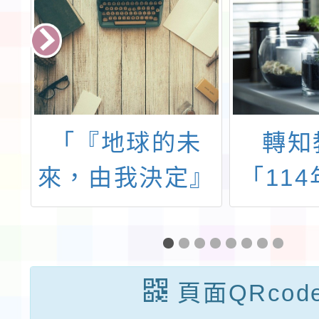
6
「『地球的未
轉知
備
來，由我決定』
「11
計
透過地球憲章學
展本土
宣
習永續行動」教
貢獻獎
教
師研習講座活動
件期限1
頁面QRcod
。
之活動計畫書1
月31