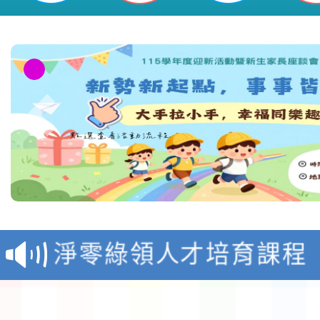
教育部校安中心白海豚
報
淨零綠領人才培育課程
檢送桃園市115學年度