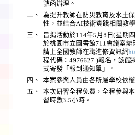
號函辦理。
二、
為提升教師在防災教育及水土
性，並結合AI技術實踐相關教
三、
旨揭活動於114年5月8日(星期四
於桃園市立圖書館711會議室辦
請上全國教師在職進修資訊網
ht
程代碼：4976627 )報名，該館
式寄發「報到通知單」。
四、
本案參與人員由各所屬學校依權
五、
本次研習全程免費，全程參與
習時數3.5小時。