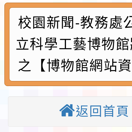
及師生本土語及新住民
115年食農教育專業人
實施要點各1份
校園新聞-教務處
程
函轉國家通訊傳播委員會
鎮韌性（防空）演習－
「115年金融知識線上
立科學工藝博物館
速演練執行計畫」
法」
本校115學年度第1學
之【博物館網站資
第3次招考代課鐘點教
檢送「桃園市115學年
告(不再辦理後續甄選)
賽實施要點」1份
本市「115學年度學生
程安排一案
返回首頁
「桃園市補助參觀特色
展演活動實施計畫」11
教育部校安中心白海豚