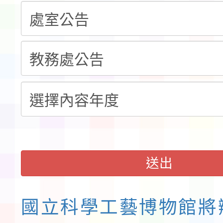
告(不再辦理後續甄選)
賽實施要點」1份
本市「115學年度學生
程安排一案
「桃園市補助參觀特色
展演活動實施計畫」11
請一案
送出
國立科學工藝博物館將