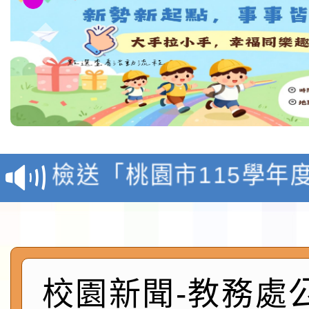
本校115學年度第1學
第3次招考代課鐘點教
檢送「桃園市115學年
告(不再辦理後續甄選)
賽實施要點」1份
本市「115學年度學生
程安排一案
「桃園市補助參觀特色
展演活動實施計畫」11
社團法人中華民國畫廊
校園新聞-教務處