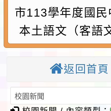
請一案
026 ART TAIPEI
本校115學年度第1學
市113學年度國
會」之「藝術教育日」
第2次招考代課鐘點教
115 年度兒童課後照顧
本土語文（客語
告(採1次公告分次招考)
0 小時業訓練課程
轉知本市體育總會划船
「115年桃園市運動會
「114-115年度COVI
錦標賽」海洋艇及SUP
計畫」公費接種對象擴
115學年度迎新活動暨
返回首頁
域)，申請變更地點
會活動流程表
本校115學年度第1學
第3次招考代課鐘點教
檢送「桃園市115學年
告(不再辦理後續甄選)
賽實施要點」1份
校園新聞 / 內容類型：