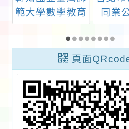
族
範大學數學教育
同業
榮
中心執行「113
「202
用
學年度第1學期
育科
好好玩數學營平
頁面QRcod
日週末班」之申
請公告1份