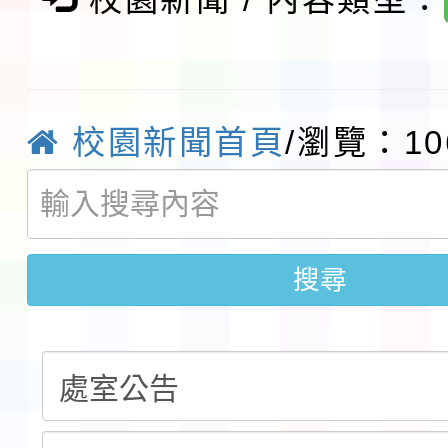
本市「115學年度學生
程安排一案
「桃園市補助參觀特色
展演活動實施計畫」11
社團法人中華民國畫廊
校園新聞首頁
/瀏覽：10
請一案
026 ART TAIPEI
本校115學年度第1學
會」之「藝術教育日」
第2次招考代課鐘點教
115 年度兒童課後照顧
搜尋
告(採1次公告分次招考)
0 小時業訓練課程
轉知本市體育總會划船
「115年桃園市運動會
「114-115年度COVI
錦標賽」海洋艇及SUP
計畫」公費接種對象擴
115學年度迎新活動暨